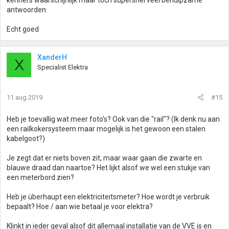
kenners waarschijnlijk maar toch supersnel veel behulpzame
antwoorden.
Echt goed
XanderH
X
Specialist Elektra
11 aug 2019
#15
Heb je toevallig wat meer foto's? Ook van die "rail"? (Ik denk nu aan
een railkokersysteem maar mogelijk is het gewoon een stalen
kabelgoot?)
Je zegt dat er niets boven zit, maar waar gaan die zwarte en
blauwe draad dan naartoe? Het lijkt alsof we wel een stukje van
een meterbord zien?
Heb je überhaupt een elektriciteitsmeter? Hoe wordt je verbruik
bepaalt? Hoe / aan wie betaal je voor elektra?
Klinkt in ieder geval alsof dit allemaal installatie van de VVE is en