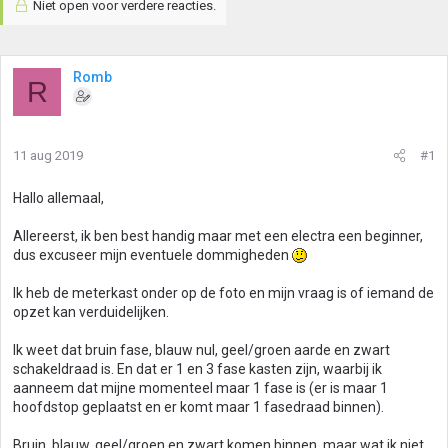
Niet open voor verdere reacties.
Romb
R
11 aug 2019
#1
Hallo allemaal,
Allereerst, ik ben best handig maar met een electra een beginner,
dus excuseer mijn eventuele dommigheden
Ik heb de meterkast onder op de foto en mijn vraag is of iemand de
opzet kan verduidelijken.
Ik weet dat bruin fase, blauw nul, geel/groen aarde en zwart
schakeldraad is. En dat er 1 en 3 fase kasten zijn, waarbij ik
aanneem dat mijne momenteel maar 1 fase is (er is maar 1
hoofdstop geplaatst en er komt maar 1 fasedraad binnen).
Bruin, blauw, geel/groen en zwart komen binnen, maar wat ik niet