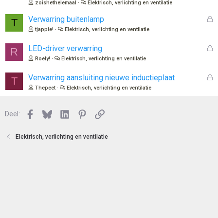
zoishethelemaal
Elektrisch, verlichting en ventilatie
e
l
n
o
G
Verwarring buitenlamp
T
t
e
tjappie!
Elektrisch, verlichting en ventilatie
e
s
n
l
G
LED-driver verwarring
R
o
e
Roely!
Elektrisch, verlichting en ventilatie
t
s
e
l
G
Verwarring aansluiting nieuwe inductieplaat
T
n
o
e
Thepeet
Elektrisch, verlichting en ventilatie
t
s
e
l
n
Facebook
Bluesky
LinkedIn
Pinterest
Link
o
Deel:
t
e
Elektrisch, verlichting en ventilatie
n