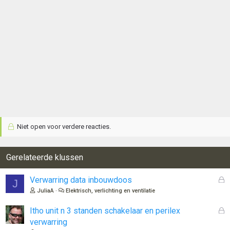
Niet open voor verdere reacties.
Gerelateerde klussen
G
Verwarring data inbouwdoos
J
e
JuliaA
Elektrisch, verlichting en ventilatie
s
l
G
Itho unit n 3 standen schakelaar en perilex
o
e
verwarring
t
s