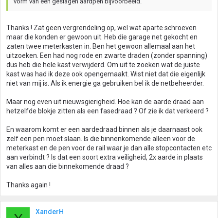
vorm van een geslagen aardpen bijvoorbeeld.
Thanks ! Zat geen vergrendeling op, wel wat aparte schroeven
maar die konden er gewoon uit. Heb die garage net gekocht en
zaten twee meterkasten in. Ben het gewoon allemaal aan het
uitzoeken. Een had nog rode en zwarte draden (zonder spanning)
dus heb die hele kast verwijderd. Om uit te zoeken wat de juiste
kast was had ik deze ook opengemaakt. Wist niet dat die eigenlijk
niet van mij is. Als ik energie ga gebruiken bel ik de netbeheerder.
Maar nog even uit nieuwsgierigheid. Hoe kan de aarde draad aan
hetzelfde blokje zitten als een fasedraad ? Of zie ik dat verkeerd ?
En waarom komt er een aardedraad binnen als je daarnaast ook
zelf een pen moet slaan. Is die binnenkomende alleen voor de
meterkast en de pen voor de rail waar je dan alle stopcontacten etc
aan verbindt ? Is dat een soort extra veiligheid, 2x aarde in plaats
van alles aan die binnekomende draad ?
Thanks again !
XanderH