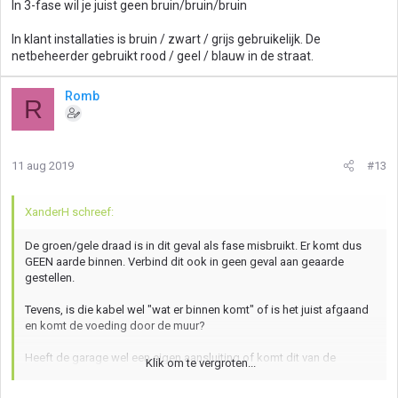
In 3-fase wil je juist geen bruin/bruin/bruin
In klant installaties is bruin / zwart / grijs gebruikelijk. De
netbeheerder gebruikt rood / geel / blauw in de straat.
Romb
R
11 aug 2019
#13
XanderH schreef:
De groen/gele draad is in dit geval als fase misbruikt. Er komt dus
GEEN aarde binnen. Verbind dit ook in geen geval aan geaarde
gestellen.
Tevens, is die kabel wel "wat er binnen komt" of is het juist afgaand
en komt de voeding door de muur?
Heeft de garage wel een eigen aansluiting of komt dit van de
Klik om te vergroten...
buurman?