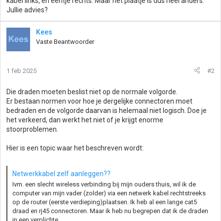
kabel links, en eentje rechts. Maar het plaatje is dus heel anders.
Jullie advies?
Kees
Vaste Beantwoorder
1 feb 2025
#2
Die draden moeten beslist niet op de normale volgorde.
Er bestaan normen voor hoe je dergelijke connectoren moet
bedraden en de volgorde daarvan is helemaal niet logisch. Doe je
het verkeerd, dan werkt het niet of je krijgt enorme
stoorproblemen.
Hier is een topic waar het beschreven wordt:
Netwerkkabel zelf aanleggen??
Ivm. een slecht wireless verbinding bij mijn ouders thuis, wil ik de
computer van mijn vader (zolder) via een netwerk kabel rechtstreeks
op de router (eerste verdieping)plaatsen. Ik heb al een lange cat5
draad en rj45 connectoren. Maar ik heb nu begrepen dat ik de draden
in een verplichte...