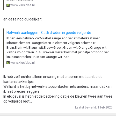
www.klusidee.nl
en deze nog duidelijker:
Netwerk aanleggen - Cat6 draden in goede volgorde
Ik heb een netwerk cat6 kabel aangelegd vanaf meterkast naar
inbouw element. Aangesloten in element volgens schema B:
Bruin,Bruin-wit,Blauw-wit,Blauw,Groen,Groen-wit,Orange,Orange-wit.
Zelfde volgorde in RJ45 stekker meter kast met pinnetje omhoog van
links naar rechts Bruin t/m Orange-wit. Kan...
www.klusidee.nl
Ik heb zelf echter alleen ervaring met snoeren met aan beide
kanten stekkertjes.
Wellicht is het bij netwerk-stopcontacten iets anders, maar dat kan
ik niet precies zeggen.
In elk geval is het niet de bedoeling dat je de kleuren twee aan twee
op volgorde legt...
Laatst bewerkt:
1 feb 2025