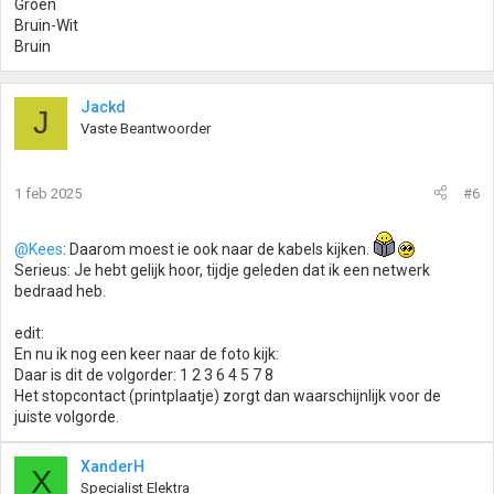
Groen
Bruin-Wit
Bruin
Jackd
J
Vaste Beantwoorder
1 feb 2025
#6
@Kees
: Daarom moest ie ook naar de kabels kijken.
Serieus: Je hebt gelijk hoor, tijdje geleden dat ik een netwerk
bedraad heb.
edit:
En nu ik nog een keer naar de foto kijk:
Daar is dit de volgorder: 1 2 3 6 4 5 7 8
Het stopcontact (printplaatje) zorgt dan waarschijnlijk voor de
juiste volgorde.
XanderH
X
Specialist Elektra