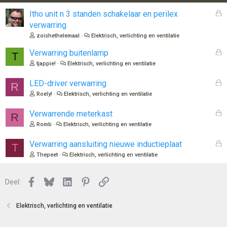
G
Itho unit n 3 standen schakelaar en perilex
e
verwarring
s
zoishethelemaal
Elektrisch, verlichting en ventilatie
l
o
G
Verwarring buitenlamp
T
t
e
tjappie!
Elektrisch, verlichting en ventilatie
e
s
n
l
G
LED-driver verwarring
R
o
e
Roely!
Elektrisch, verlichting en ventilatie
t
s
e
l
G
Verwarrende meterkast
R
n
o
e
Romb
Elektrisch, verlichting en ventilatie
t
s
e
l
G
Verwarring aansluiting nieuwe inductieplaat
T
n
o
e
Thepeet
Elektrisch, verlichting en ventilatie
t
s
e
l
n
Facebook
Bluesky
LinkedIn
Pinterest
Link
o
Deel:
t
e
Elektrisch, verlichting en ventilatie
n