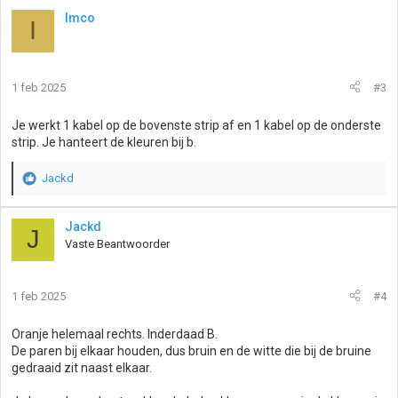
Imco
I
1 feb 2025
#3
Je werkt 1 kabel op de bovenste strip af en 1 kabel op de onderste
strip. Je hanteert de kleuren bij b.
Jackd
W
a
a
Jackd
J
r
Vaste Beantwoorder
d
e
r
1 feb 2025
#4
i
n
g
Oranje helemaal rechts. Inderdaad B.
e
De paren bij elkaar houden, dus bruin en de witte die bij de bruine
n
gedraaid zit naast elkaar.
: