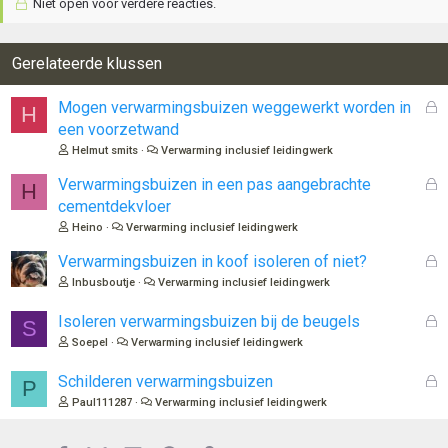
Niet open voor verdere reacties.
Gerelateerde klussen
G
Mogen verwarmingsbuizen weggewerkt worden in
H
e
een voorzetwand
s
Helmut smits
Verwarming inclusief leidingwerk
l
o
G
Verwarmingsbuizen in een pas aangebrachte
H
t
e
cementdekvloer
e
s
Heino
Verwarming inclusief leidingwerk
n
l
o
G
Verwarmingsbuizen in koof isoleren of niet?
t
e
Inbusboutje
Verwarming inclusief leidingwerk
e
s
n
l
G
Isoleren verwarmingsbuizen bij de beugels
S
o
e
Soepel
Verwarming inclusief leidingwerk
t
s
e
l
G
Schilderen verwarmingsbuizen
P
n
o
e
Paul111287
Verwarming inclusief leidingwerk
t
s
e
l