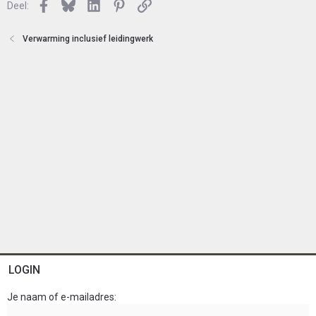
n
Facebook
Bluesky
LinkedIn
Pinterest
Link
o
Deel:
t
e
Verwarming inclusief leidingwerk
n
LOGIN
Je naam of e-mailadres