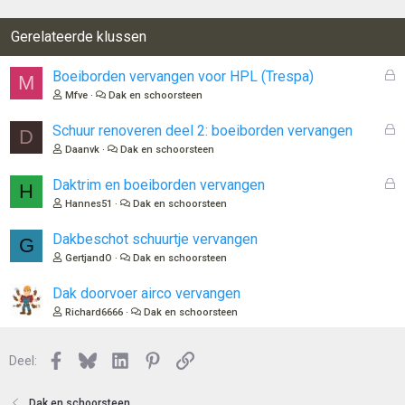
Gerelateerde klussen
G
Boeiborden vervangen voor HPL (Trespa)
M
e
Mfve
Dak en schoorsteen
s
l
G
Schuur renoveren deel 2: boeiborden vervangen
D
o
e
Daanvk
Dak en schoorsteen
t
s
e
l
G
Daktrim en boeiborden vervangen
H
n
o
e
Hannes51
Dak en schoorsteen
t
s
e
l
Dakbeschot schuurtje vervangen
G
n
o
GertjandO
Dak en schoorsteen
t
e
Dak doorvoer airco vervangen
n
Richard6666
Dak en schoorsteen
Facebook
Bluesky
LinkedIn
Pinterest
Link
Deel:
Dak en schoorsteen