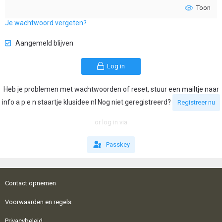
Toon
Je wachtwoord vergeten?
Aangemeld blijven
Log in
Heb je problemen met wachtwoorden of reset, stuur een mailtje naar
info a p e n staartje klusidee nl Nog niet geregistreerd?
Registreer nu
or log in via
Passkey
Contact opnemen
Voorwaarden en regels
Privacybeleid