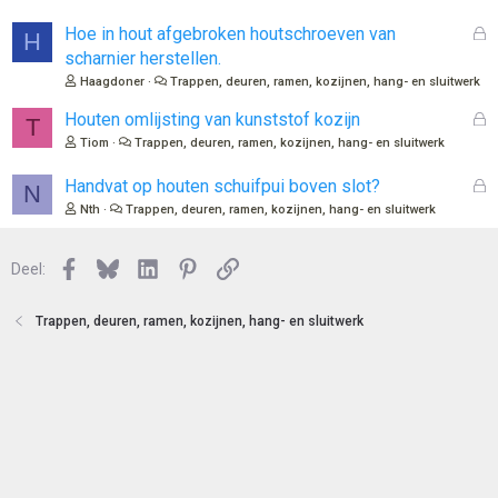
G
Hoe in hout afgebroken houtschroeven van
H
e
scharnier herstellen.
s
Haagdoner
Trappen, deuren, ramen, kozijnen, hang- en sluitwerk
l
o
G
Houten omlijsting van kunststof kozijn
T
t
e
Tiom
Trappen, deuren, ramen, kozijnen, hang- en sluitwerk
e
s
n
l
G
Handvat op houten schuifpui boven slot?
N
o
e
Nth
Trappen, deuren, ramen, kozijnen, hang- en sluitwerk
t
s
e
l
n
Facebook
Bluesky
LinkedIn
Pinterest
Link
o
Deel:
t
e
Trappen, deuren, ramen, kozijnen, hang- en sluitwerk
n