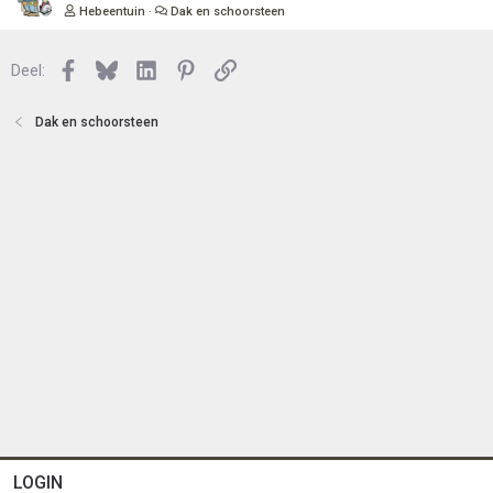
n
o
e
Hebeentuin
Dak en schoorsteen
t
s
e
l
n
Facebook
Bluesky
LinkedIn
Pinterest
Link
o
Deel:
t
e
Dak en schoorsteen
n
LOGIN