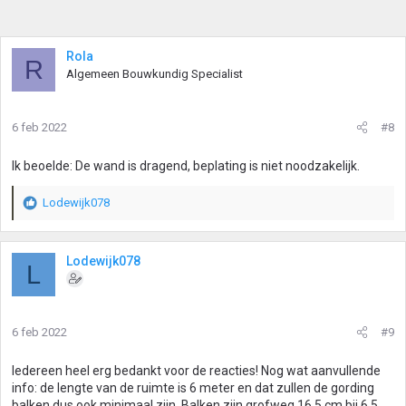
Rola
R
Algemeen Bouwkundig Specialist
6 feb 2022
#8
Ik beoelde: De wand is dragend, beplating is niet noodzakelijk.
Lodewijk078
W
a
a
r
Lodewijk078
L
d
e
r
i
6 feb 2022
#9
n
g
Iedereen heel erg bedankt voor de reacties! Nog wat aanvullende
e
info: de lengte van de ruimte is 6 meter en dat zullen de gording
n
balken dus ook minimaal zijn. Balken zijn grofweg 16,5 cm bij 6,5
: