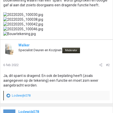
bouwtekening waarin van een "spant" wordt gesproken en Google
gaf al aan dat zoiets doorgaans een dragende functie heeft..
Walker
Specialist Deuren en Kozijnen
Moderator
6 feb 2022
#2
Ja, dit spant is dragend. En ook de beplating heeft (zoals
aangegeven op de tekening) een functie en moet zsm weer
aangebracht worden.
Lodewijk078
W
a
a
r
Lodewijk078