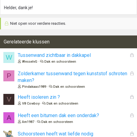
Helder, dank je!
Niet open voor verdere reacties.
Gerelateerde klussen
G
Tussenwand zichtbaar in dakkapel
W
e
WesselvG
Dak en schoorsteen
s
l
G
Zolderkamer tussenwand tegen kunststof schroten
P
o
e
maken?
t
s
Pindakaas1989
Dak en schoorsteen
e
l
n
o
G
Heeft isoleren zin ?
V
t
e
V8 Cowboy
Dak en schoorsteen
e
s
n
l
G
Heeft een bitumen dak een onderdak?
A
o
e
Am1987
Dak en schoorsteen
t
s
e
l
G
Schoorsteen heeft wat liefde nodig