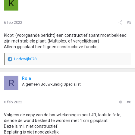
K
d
e
r
i
6 feb 2022
#5
n
g
Klopt, (voorgaande bericht) een constructief spant moet bekleed
e
zijn met stabiele plaat. (Multiplex, of vergelijkbaar)
n
Alleen gipsplaat heeft geen constructieve functie,
:
Lodewijk078
W
a
a
r
Rola
R
d
Algemeen Bouwkundig Specialist
e
r
i
6 feb 2022
#6
n
g
Volgens de copy van de bouwtekening in post #1, laatste foto,
e
diende de wand bekleed te worden met 1 cm gipsplaat.
n
Deze is m.i. niet constructief.
:
Beplating is niet noodzakelijk.