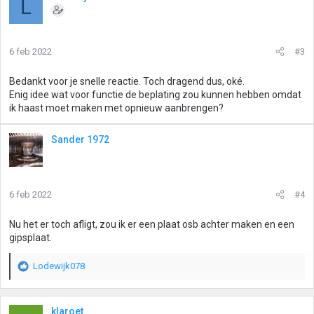
L
d
e
r
i
6 feb 2022
#3
n
g
Bedankt voor je snelle reactie. Toch dragend dus, oké.
e
Enig idee wat voor functie de beplating zou kunnen hebben omdat
n
ik haast moet maken met opnieuw aanbrengen?
:
Sander 1972
6 feb 2022
#4
Nu het er toch afligt, zou ik er een plaat osb achter maken en een
gipsplaat.
Lodewijk078
W
a
a
r
klaroet