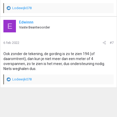
Lodewijk078
W
a
a
Edwinnn
E
r
Vaste Beantwoorder
d
e
r
6 feb 2022
#7
i
n
g
Ook zonder de tekening, de gording is zo te zien 194 (of
e
daaromtrent), dan kun je niet meer dan een meter of 4
n
overspannen, zo te zien is het meer, dus ondersteuning nodig.
:
Niets weghalen dus.
Lodewijk078
W
a
a
r
d
e
r
i