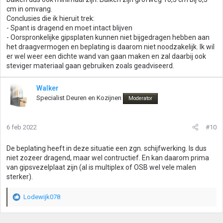
cm in omvang.
Conclusies die ik hieruit trek:
- Spant is dragend en moet intact blijven
- Oorspronkelijke gipsplaten kunnen niet bijgedragen hebben aan
het draagvermogen en beplating is daarom niet noodzakelijk. Ik wil
er wel weer een dichte wand van gaan maken en zal daarbij ook
steviger materiaal gaan gebruiken zoals geadviseerd.
Walker
Specialist Deuren en Kozijnen
Moderator
6 feb 2022
#10
De beplating heeft in deze situatie een zgn. schijfwerking. Is dus
niet zozeer dragend, maar wel contructief. En kan daarom prima
van gipsvezelplaat zijn (al is multiplex of OSB wel vele malen
sterker).
Lodewijk078
W
a
a