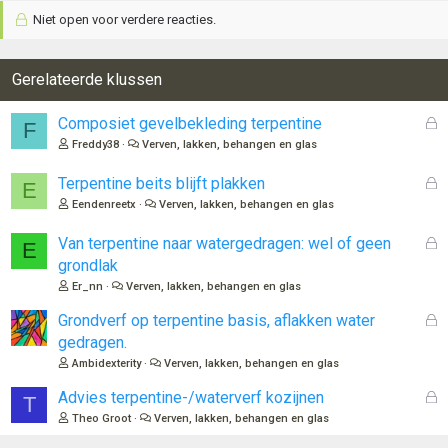
Niet open voor verdere reacties.
Gerelateerde klussen
G
Composiet gevelbekleding terpentine
F
e
Freddy38
Verven, lakken, behangen en glas
s
l
G
Terpentine beits blijft plakken
E
o
e
Eendenreetx
Verven, lakken, behangen en glas
t
s
e
l
G
Van terpentine naar watergedragen: wel of geen
E
n
o
e
grondlak
t
s
Er_nn
Verven, lakken, behangen en glas
e
l
n
o
G
Grondverf op terpentine basis, aflakken water
t
e
gedragen.
e
s
Ambidexterity
Verven, lakken, behangen en glas
n
l
o
G
Advies terpentine-/waterverf kozijnen
T
t
e
Theo Groot
Verven, lakken, behangen en glas
e
s