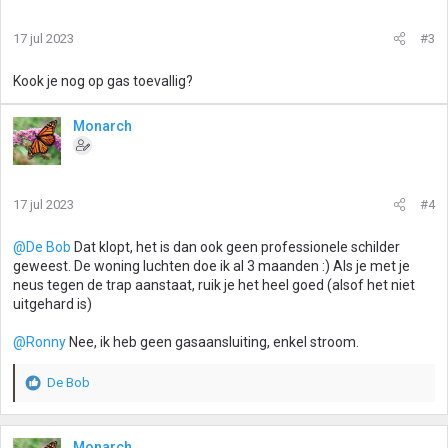
17 jul 2023
#3
Kook je nog op gas toevallig?
Monarch
17 jul 2023
#4
@De Bob
Dat klopt, het is dan ook geen professionele schilder
geweest. De woning luchten doe ik al 3 maanden :) Als je met je
neus tegen de trap aanstaat, ruik je het heel goed (alsof het niet
uitgehard is)
@Ronny
Nee, ik heb geen gasaansluiting, enkel stroom.
De Bob
W
a
a
r
Monarch