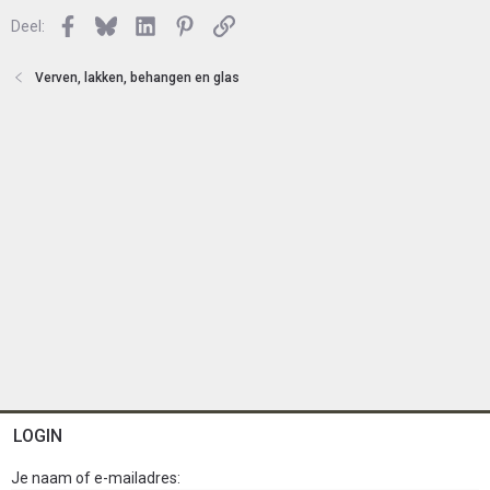
n
l
Facebook
Bluesky
LinkedIn
Pinterest
Link
o
Deel:
t
e
Verven, lakken, behangen en glas
n
LOGIN
Je naam of e-mailadres