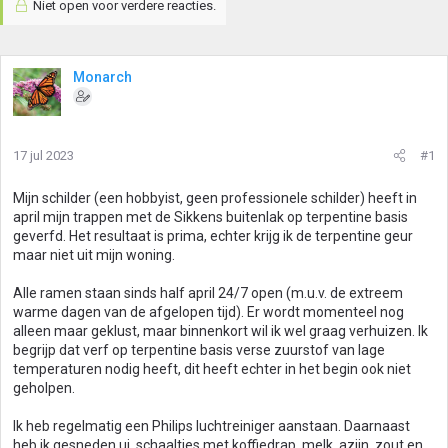
Niet open voor verdere reacties.
Monarch
17 jul 2023
#1
Mijn schilder (een hobbyist, geen professionele schilder) heeft in
april mijn trappen met de Sikkens buitenlak op terpentine basis
geverfd. Het resultaat is prima, echter krijg ik de terpentine geur
maar niet uit mijn woning.
Alle ramen staan sinds half april 24/7 open (m.u.v. de extreem
warme dagen van de afgelopen tijd). Er wordt momenteel nog
alleen maar geklust, maar binnenkort wil ik wel graag verhuizen. Ik
begrijp dat verf op terpentine basis verse zuurstof van lage
temperaturen nodig heeft, dit heeft echter in het begin ook niet
geholpen.
Ik heb regelmatig een Philips luchtreiniger aanstaan. Daarnaast
heb ik gesneden ui, schaaltjes met koffiedrap, melk, azijn, zout en