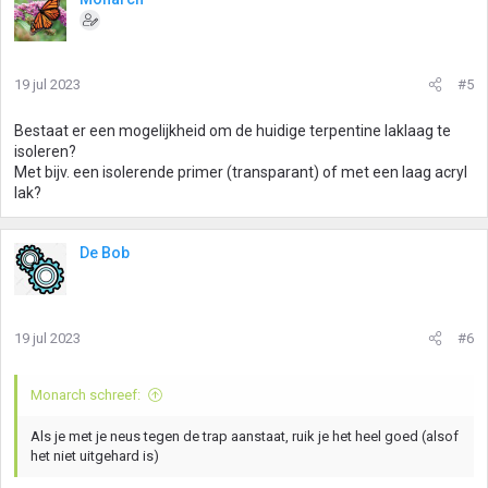
d
e
r
i
19 jul 2023
#5
n
g
Bestaat er een mogelijkheid om de huidige terpentine laklaag te
e
isoleren?
n
Met bijv. een isolerende primer (transparant) of met een laag acryl
:
lak?
De Bob
19 jul 2023
#6
Monarch schreef:
Als je met je neus tegen de trap aanstaat, ruik je het heel goed (alsof
het niet uitgehard is)