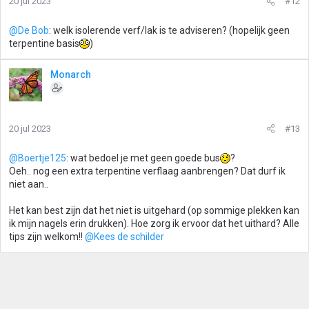
20 jul 2023
#12
@De Bob
: welk isolerende verf/lak is te adviseren? (hopelijk geen
terpentine basis
)
Monarch
20 jul 2023
#13
@Boertje125
: wat bedoel je met geen goede bus
?
Oeh.. nog een extra terpentine verflaag aanbrengen? Dat durf ik
niet aan..
Het kan best zijn dat het niet is uitgehard (op sommige plekken kan
ik mijn nagels erin drukken). Hoe zorg ik ervoor dat het uithard? Alle
tips zijn welkom!!
@Kees de schilder