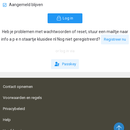
Aangemeld blijven
Log in
Heb je problemen met wachtwoorden of reset, stuur een mailtje naar
info a p e n staartje klusidee nl Nog niet geregistreerd?
Registreer nu
or log in via
Passkey
Contact opnemen
Voorwaarden en regels
Privacybeleid
Help
Bo