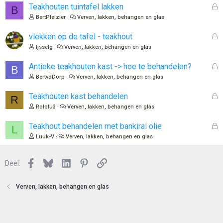
G
Teakhouten tuintafel lakken
B
e
BertPleizier
Verven, lakken, behangen en glas
s
l
G
vlekken op de tafel - teakhout
o
e
Ijsselg
Verven, lakken, behangen en glas
t
s
e
l
G
Antieke teakhouten kast -> hoe te behandelen?
B
n
o
e
BertvdDorp
Verven, lakken, behangen en glas
t
s
e
l
G
Teakhouten kast behandelen
R
n
o
e
Rololu3
Verven, lakken, behangen en glas
t
s
e
l
G
Teakhout behandelen met bankirai olie
L
n
o
e
Luuk-V
Verven, lakken, behangen en glas
t
s
e
l
n
Facebook
Bluesky
LinkedIn
Pinterest
Link
o
Deel:
t
e
Verven, lakken, behangen en glas
n