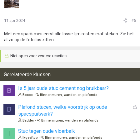
11 apr 2024
#5
Met een spack mes eerst alle losse lijm resten eraf steken. Zie het
al zo op de foto los zitten
Niet open voor verdere reacties.
Gerelateerde klussen
Is 5 jaar oude stuc cement nog bruikbaar?
B
Bosco
Binnenmuren, wanden en plafonds
G
Plafond stucen, welke voorstrijk op oude
B
e
spacspuitwerk?
s
Badder
Binnenmuren, wanden en plafonds
l
o
G
Stuc tegen oude vloerbalk
I
t
e
Ikgeeftop
Binnenmuren, wanden en plafonds