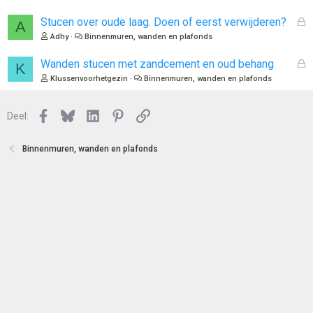
e
s
n
l
G
Stucen over oude laag. Doen of eerst verwijderen?
A
o
e
Adhy
Binnenmuren, wanden en plafonds
t
s
e
l
G
Wanden stucen met zandcement en oud behang
K
n
o
e
Klussenvoorhetgezin
Binnenmuren, wanden en plafonds
t
s
e
l
n
Facebook
Bluesky
LinkedIn
Pinterest
Link
o
Deel:
t
e
Binnenmuren, wanden en plafonds
n