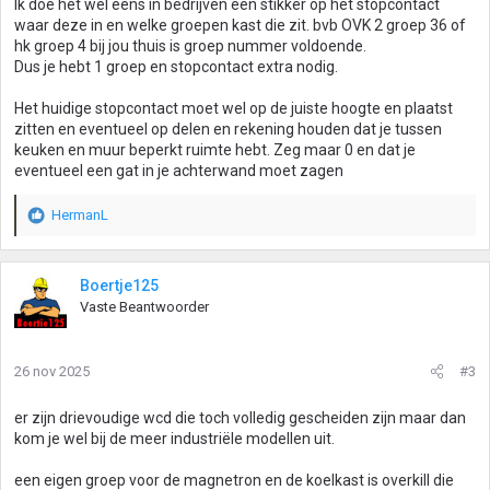
Ik doe het wel eens in bedrijven een stikker op het stopcontact
waar deze in en welke groepen kast die zit. bvb OVK 2 groep 36 of
hk groep 4 bij jou thuis is groep nummer voldoende.
Dus je hebt 1 groep en stopcontact extra nodig.
Het huidige stopcontact moet wel op de juiste hoogte en plaatst
zitten en eventueel op delen en rekening houden dat je tussen
keuken en muur beperkt ruimte hebt. Zeg maar 0 en dat je
eventueel een gat in je achterwand moet zagen
HermanL
W
a
a
r
Boertje125
d
Vaste Beantwoorder
e
r
i
26 nov 2025
#3
n
g
er zijn drievoudige wcd die toch volledig gescheiden zijn maar dan
e
kom je wel bij de meer industriële modellen uit.
n
:
een eigen groep voor de magnetron en de koelkast is overkill die