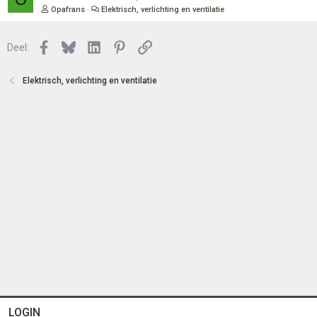
n
o
e
Opafrans
Elektrisch, verlichting en ventilatie
t
s
e
l
n
Facebook
Bluesky
LinkedIn
Pinterest
Link
o
Deel:
t
e
Elektrisch, verlichting en ventilatie
n
LOGIN