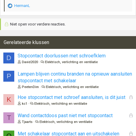
HermanL
W
a
a
Niet open voor verdere reacties.
r
d
e
r
Gerelateerde klussen
i
n
Stopcontact doorlussen met schroefklem
D
g
David2020
Elektrisch, verlichting en ventilatie
e
n
Lampen blijven continu branden na opnieuw aansluiten
:
P
stopcontact met schakelaar
PeetenDim
Elektrisch, verlichting en ventilatie
G
Hoe stopcontact met schroef aansluiten, is dit juist
K
e
kc1
Elektrisch, verlichting en ventilatie
s
l
G
Wand contactdoos past niet met stopcontact
T
o
e
Tjaarts
Elektrisch, verlichting en ventilatie
t
s
e
l
G
Met schakelaar stopcontact aan en uitschakelen
O