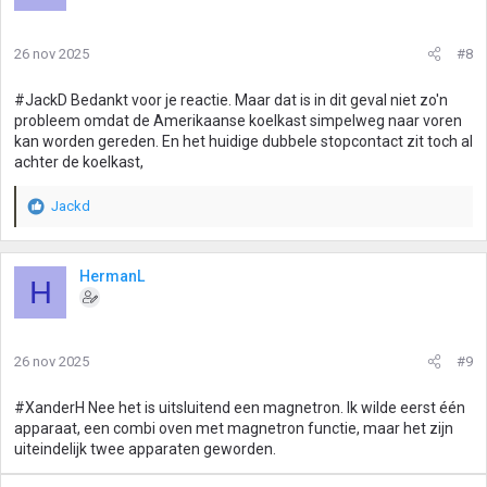
26 nov 2025
#8
#JackD Bedankt voor je reactie. Maar dat is in dit geval niet zo'n
probleem omdat de Amerikaanse koelkast simpelweg naar voren
kan worden gereden. En het huidige dubbele stopcontact zit toch al
achter de koelkast,
Jackd
W
a
a
r
HermanL
H
d
e
r
i
26 nov 2025
#9
n
g
#XanderH Nee het is uitsluitend een magnetron. Ik wilde eerst één
e
apparaat, een combi oven met magnetron functie, maar het zijn
n
uiteindelijk twee apparaten geworden.
: