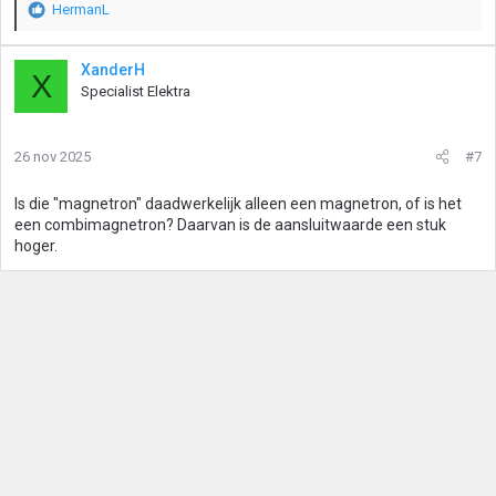
HermanL
W
a
a
XanderH
X
r
Specialist Elektra
d
e
r
26 nov 2025
#7
i
n
g
Is die "magnetron" daadwerkelijk alleen een magnetron, of is het
e
een combimagnetron? Daarvan is de aansluitwaarde een stuk
n
hoger.
: