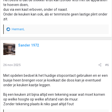
Het beste is dat de stekker eruit kan zonder iets met de apparaten
te hoeven doen,
dus via een kast erboven, onder of naast.
Onder de keuken kan ook, als er tenminste geen lastige plint onder
zit.
HermanL
W
a
a
r
Sander 1972
d
e
r
i
26 nov 2025
#6
n
g
Met opdelen bedoel ik het huidige stopcontact gebruiken en er een
e
buisje heen brengen voor je koelkast die doos kan je eventueel
n
onder je keuken kastje leggen.
:
Bij een keuken zit bijna altijd een tekening waar wat moet komen
op welke hoogte op welke afstand van de muur.
Zonder tekening plaats ik niks gaat altijd fout