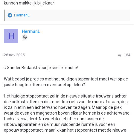
kunnen makkelijk bij elkaar
HermanL
W
a
a
HermanL
H
r
d
e
r
26 nov 2025
#4
i
n
g
#Sander Bedankt voor je snelle reactie!
e
n
Wat bedoel je precies met het huidige stopcontact moet wel op de
:
juiste hoogte zitten en eventueel op delen?
Het huidige stopcontact zal in de nieuwe situatie trouwens achter
de koelkast zitten en die moet toch iets van de muur af staan, dus
ik zal niet in een achterwand hoeven te zagen. Maar op de plek
waar de oven en magnetron boven elkaar komen is de achterwand
toch al verwijderd. Nu weet ik niet of er dan tussen de
inbouwapparaten en de muur voldoende ruimte is voor een
opbouw stopcontact, maar ik kan het stopcontact met de nieuwe