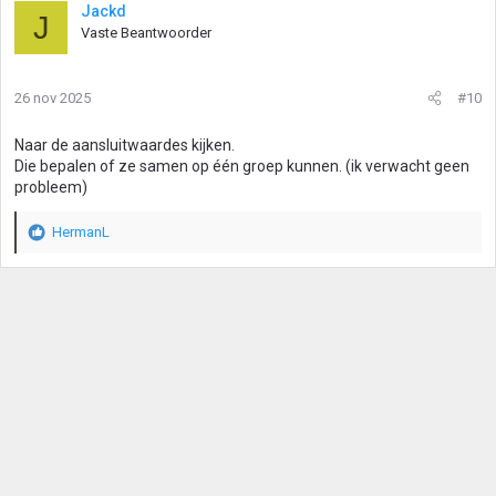
Jackd
J
Vaste Beantwoorder
26 nov 2025
#10
Naar de aansluitwaardes kijken.
Die bepalen of ze samen op één groep kunnen. (ik verwacht geen
probleem)
HermanL
W
a
a
r
d
e
r
i
n
g
e
n
: