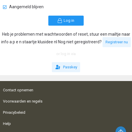
Aangemeld blijven
Log in
Heb je problemen met wachtwoorden of reset, stuur een mailtje naar
info a p e n staartje klusidee nl Nog niet geregistreerd?
Registreer nu
or log in via
Passkey
Contact opnemen
Voorwaarden en regels
Privacybeleid
Help
Bo