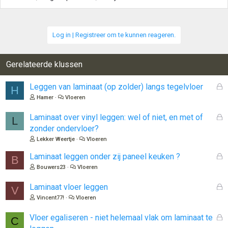
Log in | Registreer om te kunnen reageren.
Gerelateerde klussen
G
Leggen van laminaat (op zolder) langs tegelvloer
H
e
Hamer
Vloeren
s
l
G
Laminaat over vinyl leggen: wel of niet, en met of
L
o
e
zonder ondervloer?
t
s
Lekker Weertje
Vloeren
e
l
n
o
G
Laminaat leggen onder zij paneel keuken ?
B
t
e
Bouwers23
Vloeren
e
s
n
l
G
Laminaat vloer leggen
V
o
e
Vincent77!
Vloeren
t
s
e
l
G
Vloer egaliseren - niet helemaal vlak om laminaat te
C
n
o
e