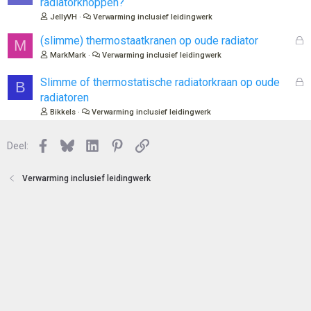
radiatorknoppen?
e
s
JellyVH
Verwarming inclusief leidingwerk
n
l
o
G
(slimme) thermostaatkranen op oude radiator
M
t
e
MarkMark
Verwarming inclusief leidingwerk
e
s
n
l
G
Slimme of thermostatische radiatorkraan op oude
B
o
e
radiatoren
t
s
Bikkels
Verwarming inclusief leidingwerk
e
l
n
o
Facebook
Bluesky
LinkedIn
Pinterest
Link
Deel:
t
e
n
Verwarming inclusief leidingwerk