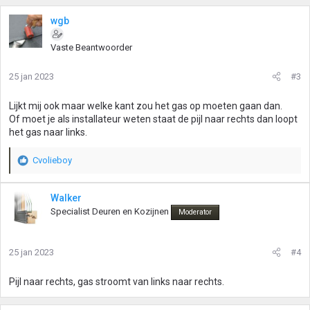
wgb
Vaste Beantwoorder
25 jan 2023
#3
Lijkt mij ook maar welke kant zou het gas op moeten gaan dan.
Of moet je als installateur weten staat de pijl naar rechts dan loopt
het gas naar links.
Cvolieboy
W
a
a
Walker
r
Specialist Deuren en Kozijnen
Moderator
d
e
r
25 jan 2023
#4
i
n
g
Pijl naar rechts, gas stroomt van links naar rechts.
e
n