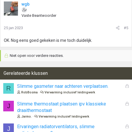
:
wgb
Vaste Beantwoorder
25 jan 2023
#5
OK. Nog eens goed gekeken is me toch duidelijk.
Niet open voor verdere reacties.
Gerelateerde klussen
G
Slimme gasmeter naar achteren verplaatsen.
R
e
RobBosma
Verwarming inclusief leidingwerk
s
l
G
Slimme thermostaat plaatsen ipv klassieke
J
o
e
draaithermostaat
t
s
Jarmo.
Verwarming inclusief leidingwerk
e
l
n
o
G
Ervaringen radiatorventilators, slimme
J
t
e