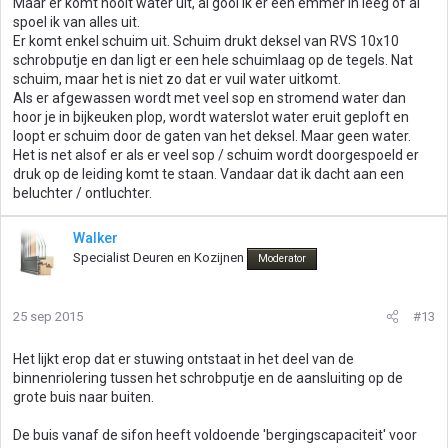
Maar er komt nooit water uit, al gooi ik er een emmer in leeg of al
spoel ik van alles uit.
Er komt enkel schuim uit. Schuim drukt deksel van RVS 10x10
schrobputje en dan ligt er een hele schuimlaag op de tegels. Nat
schuim, maar het is niet zo dat er vuil water uitkomt.
Als er afgewassen wordt met veel sop en stromend water dan
hoor je in bijkeuken plop, wordt waterslot water eruit geploft en
loopt er schuim door de gaten van het deksel. Maar geen water.
Het is net alsof er als er veel sop / schuim wordt doorgespoeld er
druk op de leiding komt te staan. Vandaar dat ik dacht aan een
beluchter / ontluchter.
Walker
Specialist Deuren en Kozijnen
Moderator
25 sep 2015
#13
Het lijkt erop dat er stuwing ontstaat in het deel van de
binnenriolering tussen het schrobputje en de aansluiting op de
grote buis naar buiten.
De buis vanaf de sifon heeft voldoende 'bergingscapaciteit' voor