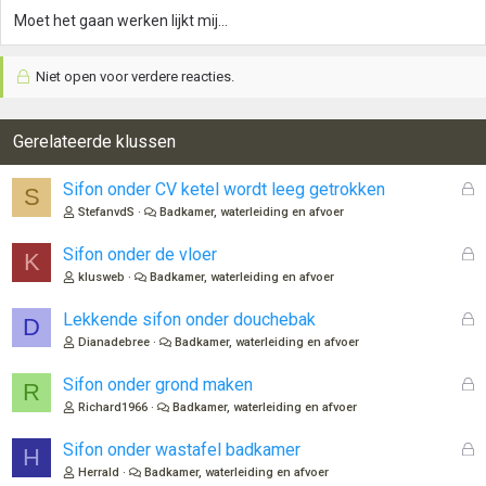
Moet het gaan werken lijkt mij...
Niet open voor verdere reacties.
Gerelateerde klussen
G
Sifon onder CV ketel wordt leeg getrokken
S
e
StefanvdS
Badkamer, waterleiding en afvoer
s
l
G
Sifon onder de vloer
K
o
e
klusweb
Badkamer, waterleiding en afvoer
t
s
e
l
G
Lekkende sifon onder douchebak
D
n
o
e
Dianadebree
Badkamer, waterleiding en afvoer
t
s
e
l
G
Sifon onder grond maken
R
n
o
e
Richard1966
Badkamer, waterleiding en afvoer
t
s
e
l
G
Sifon onder wastafel badkamer
H
n
o
e
Herrald
Badkamer, waterleiding en afvoer
t