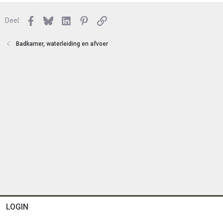
s
e
l
n
Facebook
Bluesky
LinkedIn
Pinterest
Link
o
Deel:
t
e
Badkamer, waterleiding en afvoer
n
LOGIN