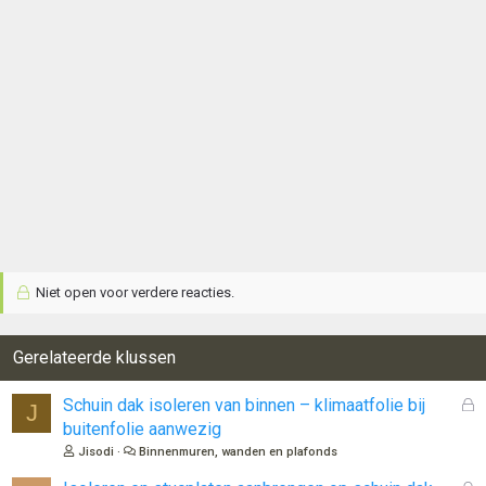
Niet open voor verdere reacties.
Gerelateerde klussen
G
Schuin dak isoleren van binnen – klimaatfolie bij
J
e
buitenfolie aanwezig
s
Jisodi
Binnenmuren, wanden en plafonds
l
o