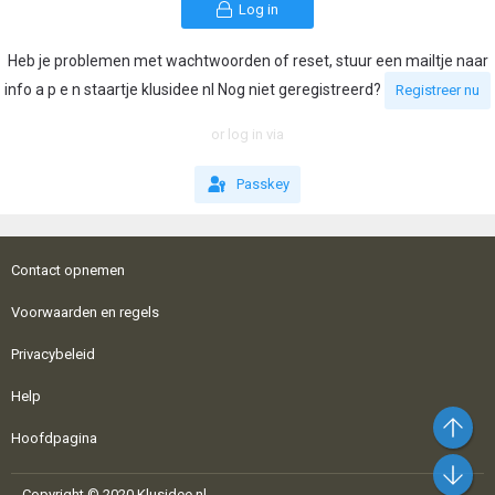
Log in
Heb je problemen met wachtwoorden of reset, stuur een mailtje naar
info a p e n staartje klusidee nl Nog niet geregistreerd?
Registreer nu
or log in via
Passkey
Contact opnemen
Voorwaarden en regels
Privacybeleid
Help
Bo
Hoofdpagina
On
Copyright © 2020 Klusidee.nl