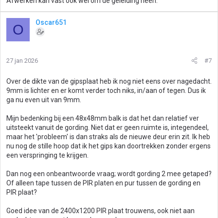
Afwerken kan vast ook wel om de geleiding heen.
Oscar651
O
27 jan 2026
#7
Over de dikte van de gipsplaat heb ik nog niet eens over nagedacht.
9mm is lichter en er komt verder toch niks, in/aan of tegen. Dus ik
ga nu even uit van 9mm.
Mijn bedenking bij een 48x48mm balk is dat het dan relatief ver
uitsteekt vanuit de gording. Niet dat er geen ruimte is, integendeel,
maar het 'probleem' is dan straks als de nieuwe deur erin zit. Ik heb
nu nog de stille hoop dat ik het gips kan doortrekken zonder ergens
een verspringing te krijgen.
Dan nog een onbeantwoorde vraag; wordt gording 2 mee getaped?
Of alleen tape tussen de PIR platen en pur tussen de gording en
PIR plaat?
Goed idee van de 2400x1200 PIR plaat trouwens, ook niet aan