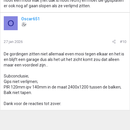
nooit een mooi vlak (het dak is nooit recht) en moet die gipsplaten
er ook nog af gaan slopen als ze verlijmd zitten.
Oscar651
O
27 jan 2026
#10
De gordingen zitten niet allemaal even mooi tegen elkaar en het is
en blijft een garage dus als het uit het zicht komt zou dat alleen
maar een voordeel zijn...
Subconclusie;
Gips niet verlijmen;
PIR 120mm ipv 140mm in de maat 2400x1200 tussen de balken;
Balk niet tapen.
Dank voor de reacties tot zover.