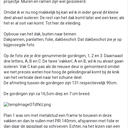
projectje. Muren en ramen zijn wel geïsoleerd.
Omdat ik er nu nog makkelijk bij kan wil ik in ieder geval dit kleine
deel alvast isoleren. De rest van het dak komt later wel een keer, als
het er al ooit van komt. Tot hier de inleiding.
Opbouw van het dak, buiten naar binnen:
Dakpannen, panlatten, folie, dakbeschot. Dat dakbeschot zie je op
bijgevoegde foto.
Op de foto zie je drie genummerde gordingen, 1, 2 en 3. Daarnaast
drie letters, A, B en C. De twee 'vakken', A en B, wil ik nu alvast gaan
isoleren. Vak C kan pas als de nieuwe deur is gemonteerd omdat
we niet precies weten hoe hoog de geleidingsrail komt bij de knik
van het verticale deel naar het schuine deel.
De afmeting tussen de gordingen zijn 131 respectievelijk 90cm.
De gordingen zijn ca 16,5cm diep en 7 cm breed.
Plan 1 was om met metalstud een frame te bouwen in deze
vakken en dan te vullen met PIR 140mm, afspannen met folie er
dan daar de gipsplaat op schroeven. Echter, na het lezen van een