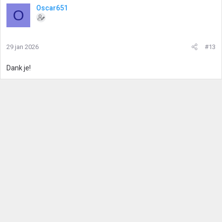
Oscar651
O
29 jan 2026
#13
Dank je!