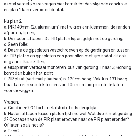
aantal vergelijkbare vragen hier kom ik tot de volgende conclusie
en plan 1 kan overboord denk ik.
Nu plan 2:
a. PIR140mm (2x aluminium) met wigjes erin klemmen, de randen
afpurren/lijmen;
b. De naden aftapen. De PIR platen lopen gelijk met de gording;
c. Geen folie;
d. Daarna de gipsplaten vastschroeven op de gordingen en tussen
de PIR platen en gipsplaten een paar rillen met lijm zodat dit ook
nog aan elkaar zitten;
e. Gipsplaten verticaal monteren, dus van gording 1 naar 3; Gording
komt dan buiten het zicht.
f. PIR plaat (verticaal plaatsen) is 120cm hoog. Vak A is 131 hoog.
Daar kan een snijstuk tussen van 10cm om nog ruimte te laten
voor de wiggen.
Vragen:
a. Goed idee? Of toch metalstud of iets dergelijks
b. Naden aftapen tussen platen lijkt me wel. Wat doe ik met gording
2? Ook tapen van de PIR plaat erboven naar de PIR plaat eronder?
Of laten zoals het is?
c. Eens?