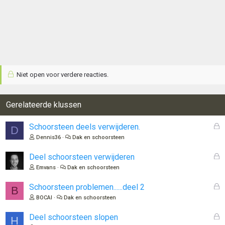
Niet open voor verdere reacties.
Gerelateerde klussen
G
Schoorsteen deels verwijderen.
D
e
Dennis36
Dak en schoorsteen
s
l
G
Deel schoorsteen verwijderen
o
e
Emvans
Dak en schoorsteen
t
s
e
l
G
Schoorsteen problemen......deel 2
B
n
o
e
BOCAl
Dak en schoorsteen
t
s
e
l
G
Deel schoorsteen slopen
H
n
o