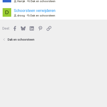
e
Harryk
Dak en schoorsteen
t
s
e
l
Schoorsteen verwijderen
D
n
o
droog
Dak en schoorsteen
t
e
n
Facebook
Bluesky
LinkedIn
Pinterest
Link
Deel:
Dak en schoorsteen