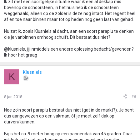
Ik zit met een soortgelijke situatie waar ik een afdekkap mis
bovenop de schoorsteen, in het huis heb ik de schoorsteen
weggehaald, alleen op de zolder is deze nog intact. Het regent heel
af en toe naar binnen maar tot op heden nog geen last van gehad.
Nu zat ik, zoals Klusniels al dacht, aan een soort paraplu te denken
die je vanbinnen omhoog schuift. Dit bestaat dus niet?
@klusniels, jij inmiddels een andere oplossing bedacht/gevonden?
Ik hoor het graag
Klusniels
K
8 jan 2018
#6
Nee zo'n soort paraplu bestaat dus niet (gat in de markt?). Je bent
dus aangewezen op een vakman, óf je moet zelf dak op
durven/kunnen.
Bij is het ca. 9 meter hoog op een pannendak van 45 graden. Daar
wilde ik zelf niet aan beginnen, vanwege angst om te vallen.