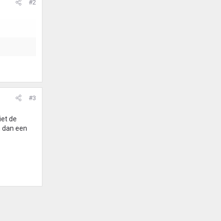
#2
#3
iet de
n dan een