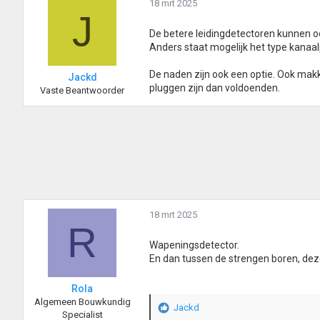
18 mrt 2025
J
De betere leidingdetectoren kunnen oo
Anders staat mogelijk het type kanaal
De naden zijn ook een optie. Ook makk
Jackd
pluggen zijn dan voldoenden.
Vaste Beantwoorder
18 mrt 2025
R
Wapeningsdetector.
En dan tussen de strengen boren, de
Rola
Algemeen Bouwkundig
Jackd
W
Specialist