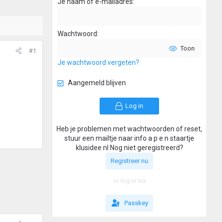
Je naam of e-mailadres
Wachtwoord
Toon
#1
Je wachtwoord vergeten?
Aangemeld blijven
Log in
Heb je problemen met wachtwoorden of reset,
stuur een mailtje naar info a p e n staartje
klusidee nl Nog niet geregistreerd?
Registreer nu
or log in via
Passkey