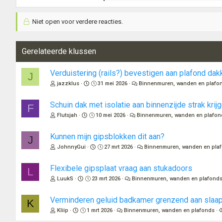
a
a
Niet open voor verdere reacties.
r
d
e
r
Gerelateerde klussen
i
n
Verduistering (rails?) bevestigen aan plafond dak
J
g
jazzklus
31 mei 2026
Binnenmuren, wanden en plafo
e
n
:
Schuin dak met isolatie aan binnenzijde strak krij
F
Flutsjah
10 mei 2026
Binnenmuren, wanden en plafon
Kunnen mijn gipsblokken dit aan?
J
JohnnyGui
27 mrt 2026
Binnenmuren, wanden en pla
Flexibele gipsplaat vraag aan stukadoors
L
LuukS
23 mrt 2026
Binnenmuren, wanden en plafond
Verminderen geluid badkamer grenzend aan slaa
K
Kliip
1 mrt 2026
Binnenmuren, wanden en plafonds