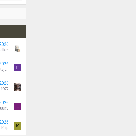
 2026
alker
 2026
F
utsjah
 2026
 1972
 2026
L
LuukS
 2026
K
Kliip