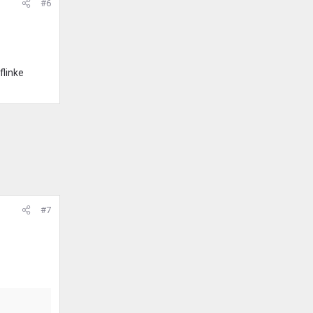
#6
flinke
#7