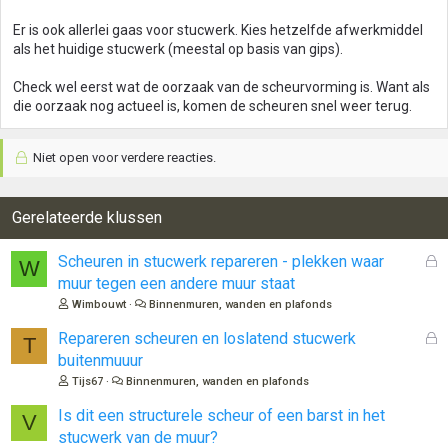
Er is ook allerlei gaas voor stucwerk. Kies hetzelfde afwerkmiddel
als het huidige stucwerk (meestal op basis van gips).
Check wel eerst wat de oorzaak van de scheurvorming is. Want als
die oorzaak nog actueel is, komen de scheuren snel weer terug.
Niet open voor verdere reacties.
Gerelateerde klussen
G
Scheuren in stucwerk repareren - plekken waar
W
e
muur tegen een andere muur staat
s
Wimbouwt
Binnenmuren, wanden en plafonds
l
o
G
Repareren scheuren en loslatend stucwerk
T
t
e
buitenmuuur
e
s
Tijs67
Binnenmuren, wanden en plafonds
n
l
o
Is dit een structurele scheur of een barst in het
V
t
stucwerk van de muur?