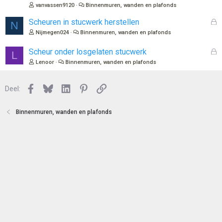
e
vanvassen9120
Binnenmuren, wanden en plafonds
n
G
Scheuren in stucwerk herstellen
N
e
Nijmegen024
Binnenmuren, wanden en plafonds
s
l
G
Scheur onder losgelaten stucwerk
L
o
e
Lenoor
Binnenmuren, wanden en plafonds
t
s
e
l
n
Facebook
Bluesky
LinkedIn
Pinterest
Link
o
Deel:
t
e
Binnenmuren, wanden en plafonds
n