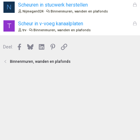
l
G
Scheuren in stucwerk herstellen
N
o
e
Nijmegen024
Binnenmuren, wanden en plafonds
t
s
e
l
G
Scheur in v-voeg kanaalplaten
T
n
o
e
trv
Binnenmuren, wanden en plafonds
t
s
e
l
n
Facebook
Bluesky
LinkedIn
Pinterest
Link
o
Deel:
t
e
Binnenmuren, wanden en plafonds
n