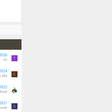
 2026
T
trv
 2024
E
e_Sky
 2022
nhout
 2021
B
Brook