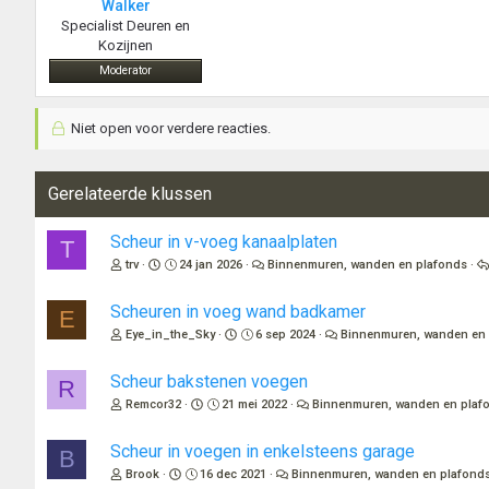
Walker
Specialist Deuren en
Kozijnen
Moderator
Niet open voor verdere reacties.
Gerelateerde klussen
Scheur in v-voeg kanaalplaten
T
trv
24 jan 2026
Binnenmuren, wanden en plafonds
Scheuren in voeg wand badkamer
E
Eye_in_the_Sky
6 sep 2024
Binnenmuren, wanden en 
Scheur bakstenen voegen
R
Remcor32
21 mei 2022
Binnenmuren, wanden en plaf
Scheur in voegen in enkelsteens garage
B
Brook
16 dec 2021
Binnenmuren, wanden en plafond