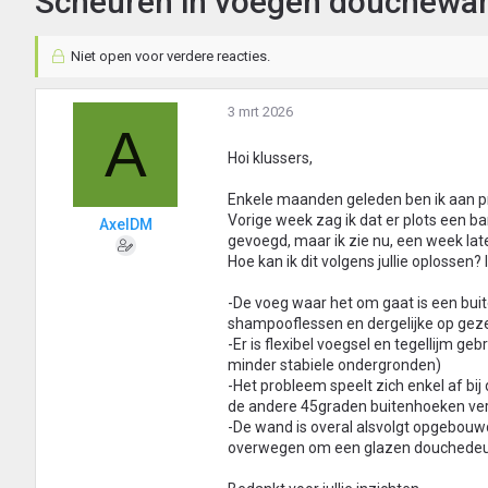
Scheuren in voegen douchewa
Niet open voor verdere reacties.
3 mrt 2026
A
Hoi klussers,
Enkele maanden geleden ben ik aan 
Vorige week zag ik dat er plots een ba
AxelDM
gevoegd, maar ik zie nu, een week late
Hoe kan ik dit volgens jullie oplossen
-De voeg waar het om gaat is een buit
shampooflessen en dergelijke op gezet
-Er is flexibel voegsel en tegellijm ge
minder stabiele ondergronden)
-Het probleem speelt zich enkel af bi
de andere 45graden buitenhoeken ve
-De wand is overal alsvolgt opgebouw
overwegen om een glazen douchedeur a