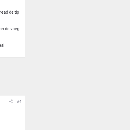
read de tip
oon de voeg
aal
#4