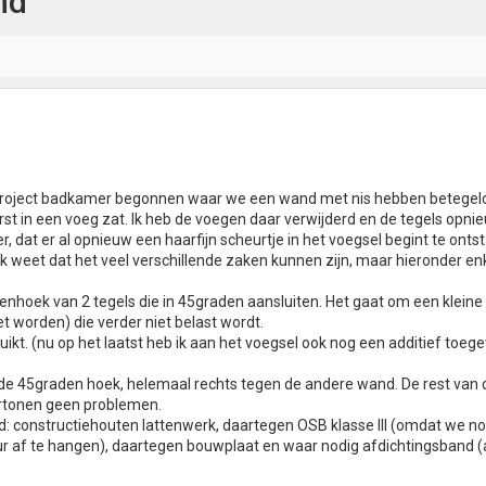
nd
project badkamer begonnen waar we een wand met nis hebben betegel
rst in een voeg zat. Ik heb de voegen daar verwijderd en de tegels opni
r, dat er al opnieuw een haarfijn scheurtje in het voegsel begint te onts
? Ik weet dat het veel verschillende zaken kunnen zijn, maar hieronder enk
enhoek van 2 tegels die in 45graden aansluiten. Het gaat om een kleine
 worden) die verder niet belast wordt.
bruikt. (nu op het laatst heb ik aan het voegsel ook nog een additief toe
j de 45graden hoek, helemaal rechts tegen de andere wand. De rest van 
rtonen geen problemen.
d: constructiehouten lattenwerk, daartegen OSB klasse III (omdat we n
f te hangen), daartegen bouwplaat en waar nodig afdichtingsband (a 