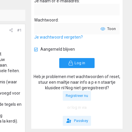
Je naam of e-mailadres
Wachtwoord
Toon
#1
Je wachtwoord vergeten?
Aangemeld blijven
d.
euw
Log in
taan.
ele feiten.
Heb je problemen met wachtwoorden of reset,
 nis (waar
stuur een mailtje naar info a p e n staartje
klusidee nl Nog niet geregistreerd?
gevoegd voor
Registreer nu
de tegels en
or log in via
og
Passkey
la kerdi).