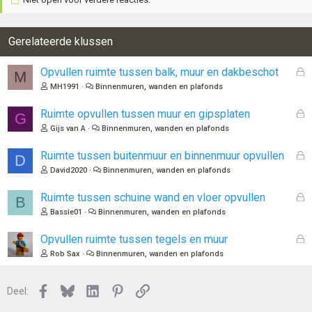
r
d
e
r
Gerelateerde klussen
i
n
G
Opvullen ruimte tussen balk, muur en dakbeschot
M
g
e
MH1991
Binnenmuren, wanden en plafonds
e
s
n
l
G
Ruimte opvullen tussen muur en gipsplaten
:
G
o
e
Gijs van A
Binnenmuren, wanden en plafonds
t
s
e
l
G
Ruimte tussen buitenmuur en binnenmuur opvullen
D
n
o
e
David2020
Binnenmuren, wanden en plafonds
t
s
e
l
G
Ruimte tussen schuine wand en vloer opvullen
B
n
o
e
Bassie01
Binnenmuren, wanden en plafonds
t
s
e
l
G
Opvullen ruimte tussen tegels en muur
n
o
e
Rob Sax
Binnenmuren, wanden en plafonds
t
s
e
l
n
Facebook
Bluesky
LinkedIn
Pinterest
Link
o
Deel:
t