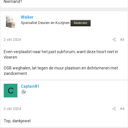
Niemand?
Walker
Specialist Deuren en Kozijnen
Moderator
2 okt 2024
#3
Even verplaatst naar het juist subforum, want deze hoort niet in
vloeren.
OSB weghalen, lat tegen de muur plaatsen en dichtsmeren met
zandcement.
Captain81
C
2 okt 2024
#4
Top, dankjewel