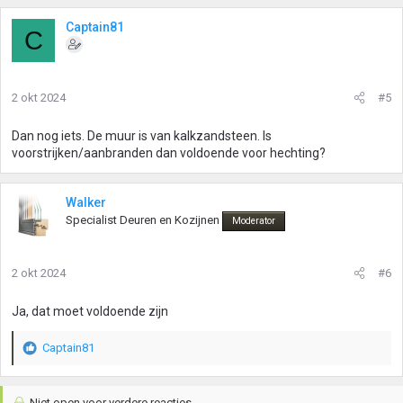
Captain81
C
2 okt 2024
#5
Dan nog iets. De muur is van kalkzandsteen. Is
voorstrijken/aanbranden dan voldoende voor hechting?
Walker
Specialist Deuren en Kozijnen
Moderator
2 okt 2024
#6
Ja, dat moet voldoende zijn
Captain81
W
a
a
Niet open voor verdere reacties.