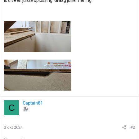
Is dit een juiste oplossing. Graag jullie mening.
Captain81
C
2 okt 2024
#2