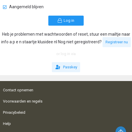
Aangemeld blijven
Log in
Heb je problemen met wachtwoorden of reset, stuur een mailtje naar
info a p e n staartje klusidee nl Nog niet geregistreerd?
Registreer nu
or log in via
Passkey
Contact opnemen
Voorwaarden en regels
Privacybeleid
Help
Bo