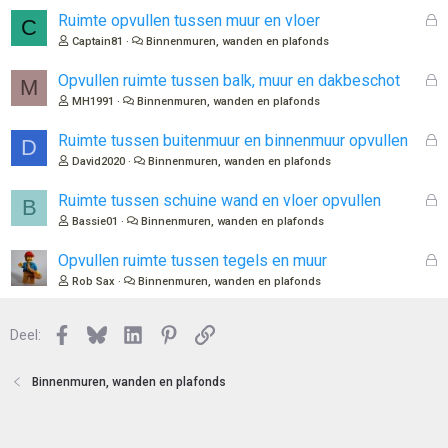
G
Ruimte opvullen tussen muur en vloer
C
e
Captain81
Binnenmuren, wanden en plafonds
s
l
G
Opvullen ruimte tussen balk, muur en dakbeschot
M
o
e
MH1991
Binnenmuren, wanden en plafonds
t
s
e
l
G
Ruimte tussen buitenmuur en binnenmuur opvullen
D
n
o
e
David2020
Binnenmuren, wanden en plafonds
t
s
e
l
G
Ruimte tussen schuine wand en vloer opvullen
B
n
o
e
Bassie01
Binnenmuren, wanden en plafonds
t
s
e
l
G
Opvullen ruimte tussen tegels en muur
n
o
e
Rob Sax
Binnenmuren, wanden en plafonds
t
s
e
l
n
Facebook
Bluesky
LinkedIn
Pinterest
Link
o
Deel:
t
e
Binnenmuren, wanden en plafonds
n