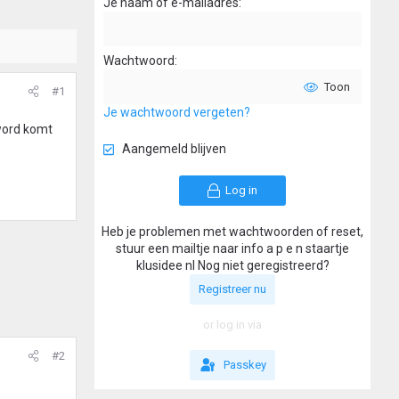
Je naam of e-mailadres
Wachtwoord
Toon
#1
Je wachtwoord vergeten?
 word komt
Aangemeld blijven
Log in
Heb je problemen met wachtwoorden of reset,
stuur een mailtje naar info a p e n staartje
klusidee nl Nog niet geregistreerd?
Registreer nu
or log in via
#2
Passkey