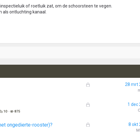
 inspectieluik of roetluik zat, om de schoorsteen te vegen.
 als ontluchting kanaal.
G
28 mrt
e
s
l
G
1 dec
o
e
C
10
875
t
s
e
l
G
met ongedierte-rooster)?
8 okt
n
o
e
M
t
s
e