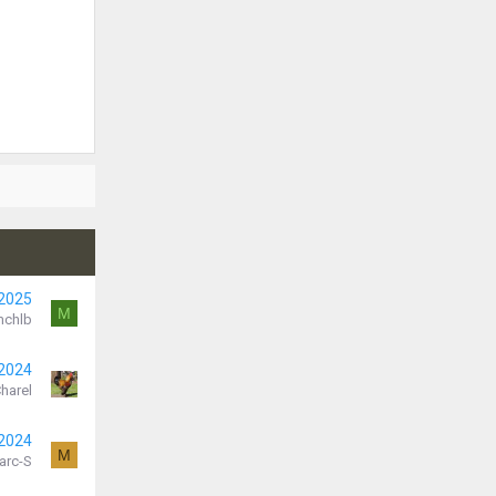
 2025
M
mchlb
 2024
harel
 2024
M
arc-S