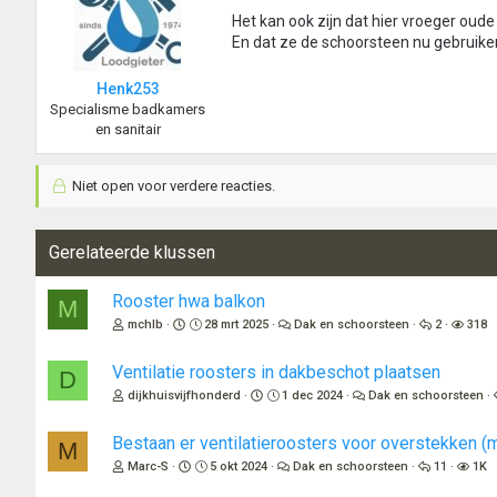
Het kan ook zijn dat hier vroeger oude
En dat ze de schoorsteen nu gebruiken
Henk253
Specialisme badkamers
en sanitair
Niet open voor verdere reacties.
Gerelateerde klussen
Rooster hwa balkon
M
mchlb
28 mrt 2025
Dak en schoorsteen
2
318
Ventilatie roosters in dakbeschot plaatsen
D
dijkhuisvijfhonderd
1 dec 2024
Dak en schoorsteen
Bestaan er ventilatieroosters voor overstekken (
M
Marc-S
5 okt 2024
Dak en schoorsteen
11
1K