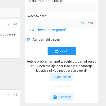
Je naam of e-mailadres
Wachtwoord
Toon
#1
Je wachtwoord vergeten?
m droog weer
Aangemeld blijven
Log in
Heb je problemen met wachtwoorden of reset,
stuur een mailtje naar info a p e n staartje
klusidee nl Nog niet geregistreerd?
Registreer nu
or log in via
#2
Passkey