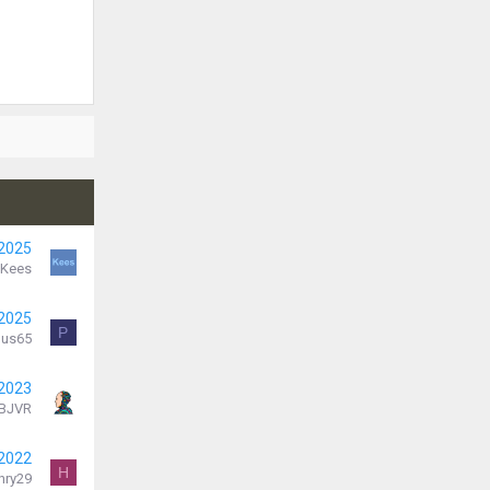
 2025
Kees
 2025
P
lus65
 2023
BJVR
 2022
H
nry29