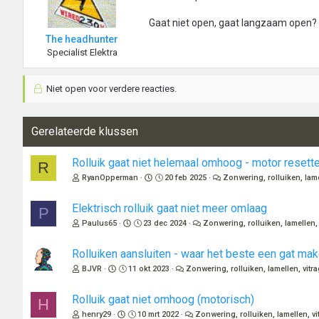
Gaat niet open, gaat langzaam open?
The headhunter
Specialist Elektra
Niet open voor verdere reacties.
Gerelateerde klussen
Rolluik gaat niet helemaal omhoog - motor resett
R
RyanOpperman
20 feb 2025
Zonwering, rolluiken, lame
Elektrisch rolluik gaat niet meer omlaag
P
Paulus65
23 dec 2024
Zonwering, rolluiken, lamellen, 
Rolluiken aansluiten - waar het beste een gat ma
BJVR
11 okt 2023
Zonwering, rolluiken, lamellen, vitr
Rolluik gaat niet omhoog (motorisch)
H
henry29
10 mrt 2022
Zonwering, rolluiken, lamellen, vi