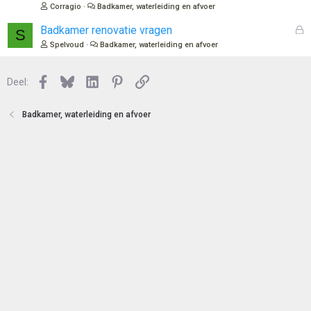
s
Corragio
Badkamer, waterleiding en afvoer
e
l
n
o
G
Badkamer renovatie vragen
S
t
e
Spelvoud
Badkamer, waterleiding en afvoer
e
s
n
l
Facebook
Bluesky
LinkedIn
Pinterest
Link
o
Deel:
t
e
Badkamer, waterleiding en afvoer
n