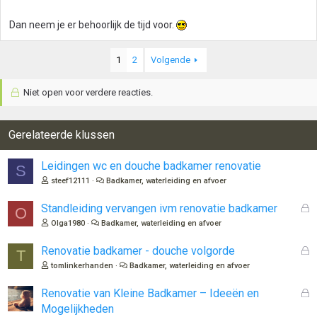
Dan neem je er behoorlijk de tijd voor.
1
2
Volgende
Niet open voor verdere reacties.
Gerelateerde klussen
Leidingen wc en douche badkamer renovatie
S
steef12111
Badkamer, waterleiding en afvoer
G
Standleiding vervangen ivm renovatie badkamer
O
e
Olga1980
Badkamer, waterleiding en afvoer
s
l
G
Renovatie badkamer - douche volgorde
T
o
e
tomlinkerhanden
Badkamer, waterleiding en afvoer
t
s
e
l
G
Renovatie van Kleine Badkamer – Ideeën en
n
o
e
Mogelijkheden
t