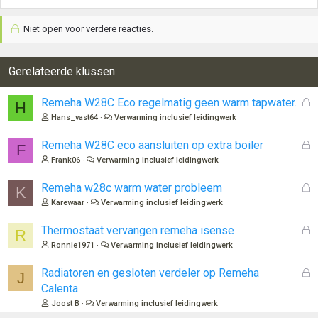
Niet open voor verdere reacties.
Gerelateerde klussen
G
Remeha W28C Eco regelmatig geen warm tapwater.
H
e
Hans_vast64
Verwarming inclusief leidingwerk
s
l
G
Remeha W28C eco aansluiten op extra boiler
F
o
e
Frank06
Verwarming inclusief leidingwerk
t
s
e
l
G
Remeha w28c warm water probleem
K
n
o
e
Karewaar
Verwarming inclusief leidingwerk
t
s
e
l
G
Thermostaat vervangen remeha isense
R
n
o
e
Ronnie1971
Verwarming inclusief leidingwerk
t
s
e
l
G
Radiatoren en gesloten verdeler op Remeha
J
n
o
e
Calenta
t
s
Joost B
Verwarming inclusief leidingwerk
e
l