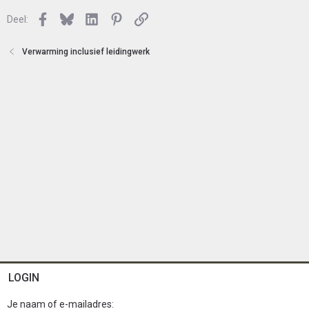
n
o
Facebook
Bluesky
LinkedIn
Pinterest
Link
Deel:
t
e
n
Verwarming inclusief leidingwerk
LOGIN
Je naam of e-mailadres