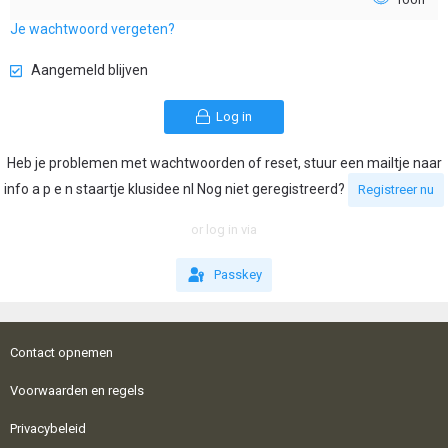
Je wachtwoord vergeten?
Aangemeld blijven
Log in
Heb je problemen met wachtwoorden of reset, stuur een mailtje naar
info a p e n staartje klusidee nl Nog niet geregistreerd?
Registreer nu
or log in via
Passkey
Contact opnemen
Voorwaarden en regels
Privacybeleid