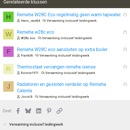
Gerelateerde klussen
G
Remeha W28C Eco regelmatig geen warm tapwater.
H
e
Hans_vast64
Verwarming inclusief leidingwerk
s
l
G
Remeha w28c eco
W
o
e
W28c eco
Verwarming inclusief leidingwerk
t
s
e
l
G
Remeha W28C eco aansluiten op extra boiler
F
n
o
e
Frank06
Verwarming inclusief leidingwerk
t
s
e
l
G
Thermostaat vervangen remeha isense
R
n
o
e
Ronnie1971
Verwarming inclusief leidingwerk
t
s
e
l
G
Radiatoren en gesloten verdeler op Remeha
J
n
o
e
Calenta
t
s
Joost B
Verwarming inclusief leidingwerk
e
l
n
o
Facebook
Bluesky
LinkedIn
Pinterest
Link
Deel:
t
e
n
Verwarming inclusief leidingwerk