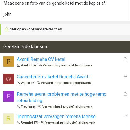
Maak eens en foto van de gehele ketel met de kap er af.
john
Niet open voor verdere reacties.
Gerelateerde klussen
G
Avanti Remeha CV ketel
P
e
Paul Born
Verwarming inclusief leidingwerk
s
l
G
Gasverbruik cv ketel Remeha Avanti
W
o
e
Willem16
Verwarming inclusief leidingwerk
t
s
e
l
G
Remeha avanti problemen met te hoge temp
F
n
o
e
retourleiding
t
s
Fredjeans
Verwarming inclusief leidingwerk
e
l
n
o
G
Thermostaat vervangen remeha isense
R
t
e
Ronnie1971
Verwarming inclusief leidingwerk
e
s