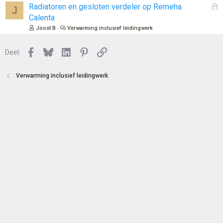
n
l
G
Radiatoren en gesloten verdeler op Remeha
J
o
e
Calenta
t
s
Joost B
Verwarming inclusief leidingwerk
e
l
n
o
Facebook
Bluesky
LinkedIn
Pinterest
Link
Deel:
t
e
n
Verwarming inclusief leidingwerk