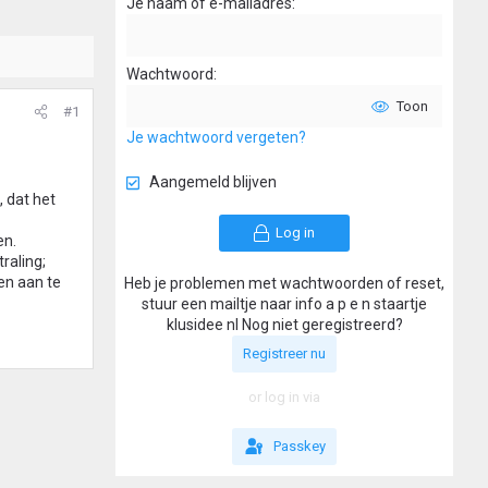
Je naam of e-mailadres
Wachtwoord
Toon
#1
Je wachtwoord vergeten?
Aangemeld blijven
 dat het
Log in
en.
raling;
gen aan te
Heb je problemen met wachtwoorden of reset,
stuur een mailtje naar info a p e n staartje
klusidee nl Nog niet geregistreerd?
Registreer nu
or log in via
Passkey