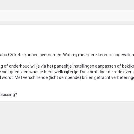
emaha CV ketel kunnen overnemen. Wat mij meerdere keren is opgevallen,
ring of onderhoud wil je via het paneeltje instellingen aanpassen of bekijk
 niet goed zien waar je bent, welk cijfertje. Dat komt door de rode overst
eld wordt. Met verschillende (licht dempende) brillen getracht verbeterin
plossing?