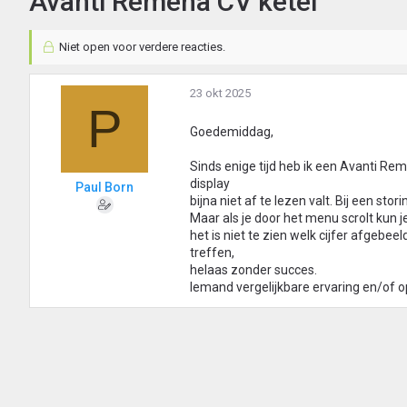
Avanti Remeha CV ketel
Niet open voor verdere reacties.
23 okt 2025
P
Goedemiddag,
Sinds enige tijd heb ik een Avanti R
display
Paul Born
bijna niet af te lezen valt. Bij een sto
Maar als je door het menu scrolt kun je
het is niet te zien welk cijfer afgebe
treffen,
helaas zonder succes.
Iemand vergelijkbare ervaring en/of o