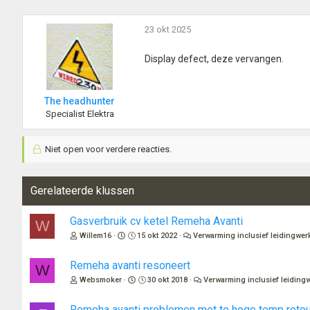
23 okt 2025
Display defect, deze vervangen.
The headhunter
Specialist Elektra
Niet open voor verdere reacties.
Gerelateerde klussen
Gasverbruik cv ketel Remeha Avanti
W
Willem16
15 okt 2022
Verwarming inclusief leidingwer
Remeha avanti resoneert
W
Websmoker
30 okt 2018
Verwarming inclusief leiding
Remeha avanti problemen met te hoge temp retou