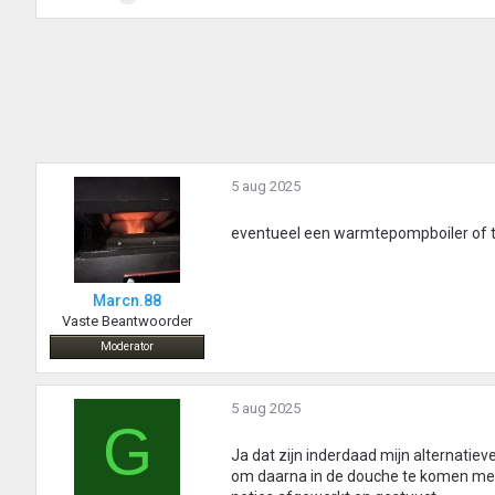
:
5 aug 2025
eventueel een warmtepompboiler of t
Marcn.88
Vaste Beantwoorder
Moderator
5 aug 2025
G
Ja dat zijn inderdaad mijn alternatiev
om daarna in de douche te komen met 