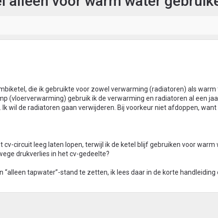
el alleen voor warm water gebruik
mbiketel, die ik gebruikte voor zowel verwarming (radiatoren) als warm
(vloerverwarming) gebruik ik de verwarming en radiatoren al een jaar
Ik wil de radiatoren gaan verwijderen. Bij voorkeur niet afdoppen, want 
 cv-circuit leeg laten lopen, terwijl ik de ketel blijf gebruiken voor warm
wege drukverlies in het cv-gedeelte?
“alleen tapwater”-stand te zetten, ik lees daar in de korte handleiding di