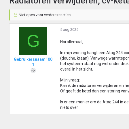
Radiatoren verwijderen, cv-ket
Niet open voor verdere reacties.
5 aug 2025
G
Hoi allemaal,
In mijn woning hangt een Atag 244 co
(douche, kraan). Vanwege warmtepomp 
Gebruikersnaam100
het systeem staat nog wel onder druk. 
1
overal in het zicht.
Mijn vraag:
Kan ik de radiatoren verwijderen en het
Of geeft de ketel dan een storing van
Is er een manier om de Atag 244 in een 
niets over.