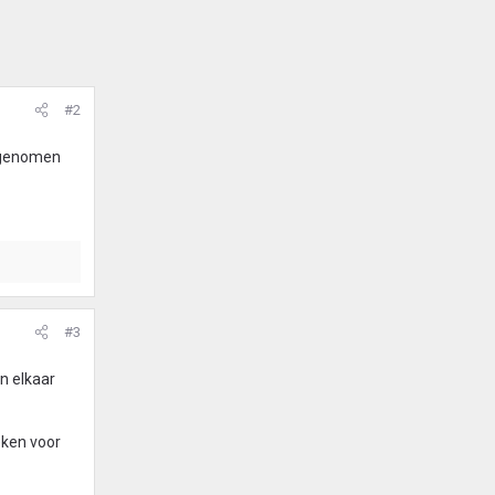
#2
opgenomen
#3
n elkaar
oeken voor