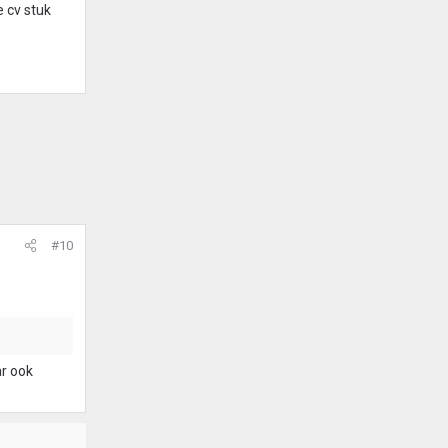
e cv stuk
#10
ar ook