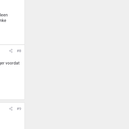
lleen
inke
#8
ger voordat
#9