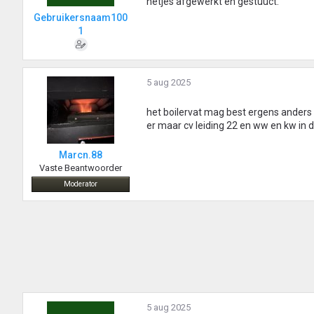
netjes afgewerkt en gestuuct.
Gebruikersnaam100
1
5 aug 2025
het boilervat mag best ergens anders 
er maar cv leiding 22 en ww en kw in de
Marcn.88
Vaste Beantwoorder
Moderator
5 aug 2025