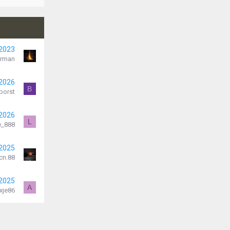
 2023
erman
 2026
B
borst
 2026
L
e_888
 2025
cn.88
 2025
A
xje86