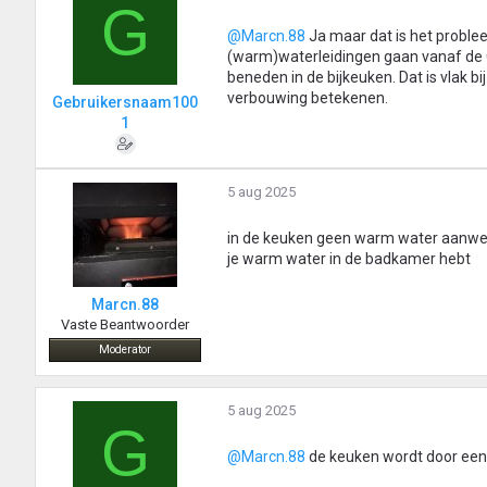
G
@Marcn.88
Ja maar dat is het problee
(warm)waterleidingen gaan vanaf de C
beneden in de bijkeuken. Dat is vlak b
verbouwing betekenen.
Gebruikersnaam100
1
5 aug 2025
in de keuken geen warm water aanwezig
je warm water in de badkamer hebt
Marcn.88
Vaste Beantwoorder
Moderator
5 aug 2025
G
@Marcn.88
de keuken wordt door een