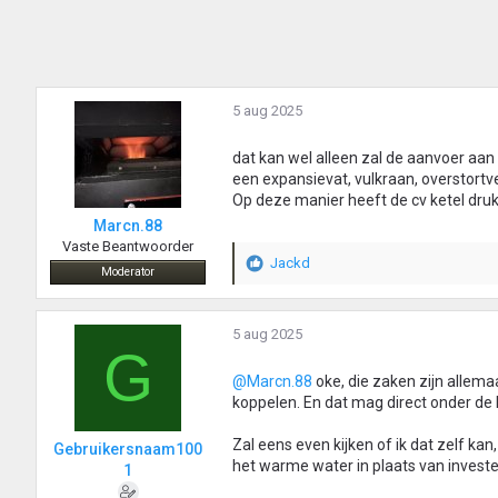
5 aug 2025
dat kan wel alleen zal de aanvoer aa
een expansievat, vulkraan, overstortve
Op deze manier heeft de cv ketel druk
Marcn.88
Vaste Beantwoorder
Jackd
W
Moderator
a
a
r
5 aug 2025
G
d
e
@Marcn.88
oke, die zaken zijn allem
r
koppelen. En dat mag direct onder de 
i
n
Zal eens even kijken of ik dat zelf kan
Gebruikersnaam100
g
het warme water in plaats van invester
1
e
n