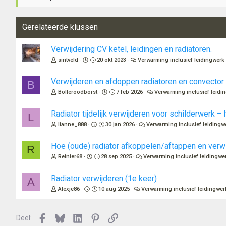
Gerelateerde klussen
Verwijdering CV ketel, leidingen en radiatoren.
sintveld
20 okt 2023
Verwarming inclusief leidingwerk
Verwijderen en afdoppen radiatoren en convector
B
Bolleroodborst
7 feb 2026
Verwarming inclusief leidi
Radiator tijdelijk verwijderen voor schilderwerk – 
L
lianne_888
30 jan 2026
Verwarming inclusief leidingw
Hoe (oude) radiator afkoppelen/aftappen en verw
R
Reinier68
28 sep 2025
Verwarming inclusief leidingwe
Radiator verwijderen (1e keer)
A
Alexje86
10 aug 2025
Verwarming inclusief leidingwer
Facebook
Bluesky
LinkedIn
Pinterest
Link
Deel: