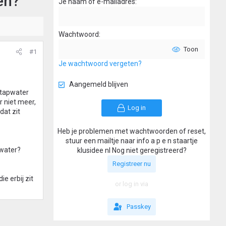
en?
Je naam of e-mailadres
Wachtwoord
Toon
#1
Je wachtwoord vergeten?
Aangemeld blijven
 tapwater
 niet meer,
Log in
dat zit
Heb je problemen met wachtwoorden of reset,
stuur een mailtje naar info a p e n staartje
 water?
klusidee nl Nog niet geregistreerd?
Registreer nu
e erbij zit
or log in via
Passkey