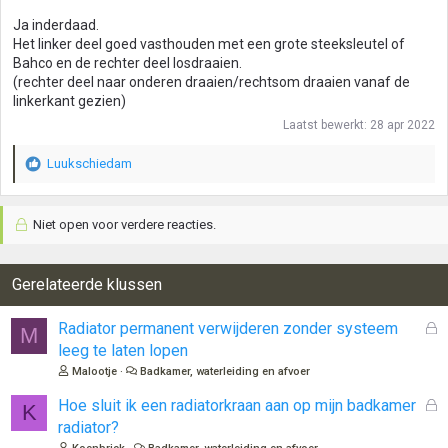
Ja inderdaad.
Het linker deel goed vasthouden met een grote steeksleutel of
Bahco en de rechter deel losdraaien.
(rechter deel naar onderen draaien/rechtsom draaien vanaf de
linkerkant gezien)
Laatst bewerkt:
28 apr 2022
Luukschiedam
W
a
a
Niet open voor verdere reacties.
r
d
e
r
Gerelateerde klussen
i
n
G
Radiator permanent verwijderen zonder systeem
M
g
e
leeg te laten lopen
e
s
n
Malootje
Badkamer, waterleiding en afvoer
l
:
o
G
Hoe sluit ik een radiatorkraan aan op mijn badkamer
K
t
e
radiator?
e
s