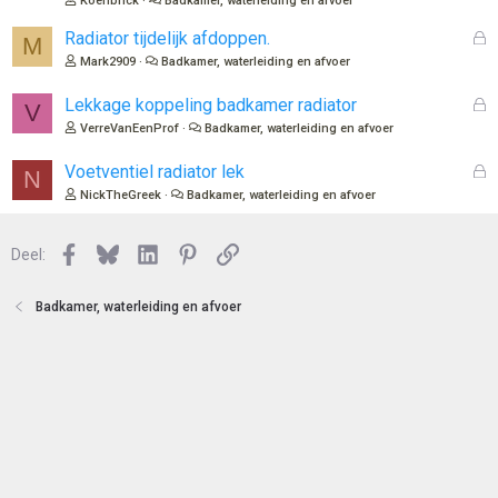
Koenbrick
Badkamer, waterleiding en afvoer
n
l
o
G
Radiator tijdelijk afdoppen.
M
t
e
Mark2909
Badkamer, waterleiding en afvoer
e
s
n
l
G
Lekkage koppeling badkamer radiator
V
o
e
VerreVanEenProf
Badkamer, waterleiding en afvoer
t
s
e
l
G
Voetventiel radiator lek
N
n
o
e
NickTheGreek
Badkamer, waterleiding en afvoer
t
s
e
l
n
Facebook
Bluesky
LinkedIn
Pinterest
Link
o
Deel:
t
e
Badkamer, waterleiding en afvoer
n