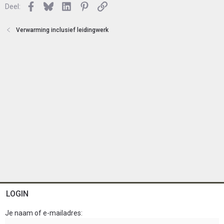
n
Facebook
Bluesky
LinkedIn
Pinterest
Link
o
Deel:
t
e
Verwarming inclusief leidingwerk
n
LOGIN
Je naam of e-mailadres