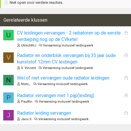
Niet open voor verdere reacties.
Gerelateerde klussen
G
CV leidingen vervangen - 2 radiatoren op de eerste
U
e
verdieping nog op de CVketel
s
UtrechtHJ
Verwarming inclusief leidingwerk
l
o
G
Radiator en onderblok vervangen bij 35 jaar oude
V
t
e
kunststof 12mm CV leidingen
e
s
V. Vincent
Verwarming inclusief leidingwerk
n
l
o
G
Wel of niet vervangen oude radiator leidingen
N
t
e
Niels_
Verwarming inclusief leidingwerk
e
s
n
l
G
Radiator vervangen met 1 pijp(leiding)
P
o
e
PaulKn
Verwarming inclusief leidingwerk
t
s
e
l
G
Radiator leiding vervangen
J
n
o
e
Jaco S
Verwarming inclusief leidingwerk
t
s
e
l