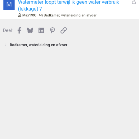
n
o
G
Watermeter loopt terwijl ik geen water verbruik
M
t
e
(lekkage) ?
e
s
Max1993
Badkamer, waterleiding en afvoer
n
l
o
Facebook
Bluesky
LinkedIn
Pinterest
Link
Deel:
t
e
n
Badkamer, waterleiding en afvoer