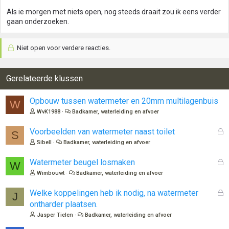
Als ie morgen met niets open, nog steeds draait zou ik eens verder
gaan onderzoeken.
Niet open voor verdere reacties.
Gerelateerde klussen
Opbouw tussen watermeter en 20mm multilagenbuis
W
WvK1988
Badkamer, waterleiding en afvoer
G
Voorbeelden van watermeter naast toilet
S
e
Sibell
Badkamer, waterleiding en afvoer
s
l
G
Watermeter beugel losmaken
W
o
e
Wimbouwt
Badkamer, waterleiding en afvoer
t
s
e
l
G
Welke koppelingen heb ik nodig, na watermeter
J
n
o
e
ontharder plaatsen.
t
s
Jasper Tielen
Badkamer, waterleiding en afvoer
e
l