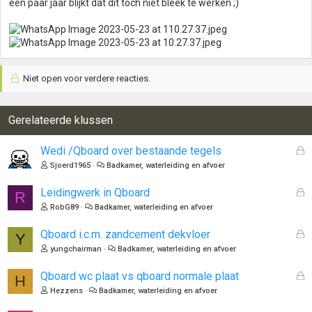
een paar jaar blijkt dat dit toch niet bleek te werken ;)
Niet open voor verdere reacties.
Gerelateerde klussen
G
Wedi /Qboard over bestaande tegels
e
Sjoerd1965
Badkamer, waterleiding en afvoer
s
l
G
Leidingwerk in Qboard
R
o
e
RobG89
Badkamer, waterleiding en afvoer
t
s
e
l
G
Qboard i.c.m. zandcement dekvloer
Y
n
o
e
yungchairman
Badkamer, waterleiding en afvoer
t
s
e
l
G
Qboard wc plaat vs qboard normale plaat
H
n
o
e
Hezzens
Badkamer, waterleiding en afvoer
t
s