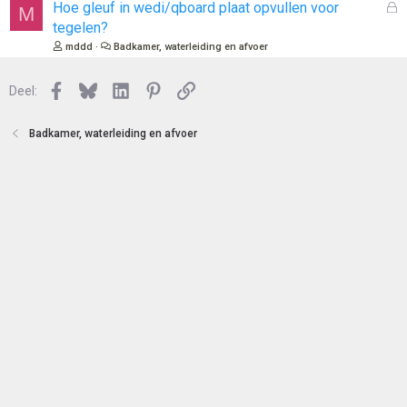
e
l
G
Hoe gleuf in wedi/qboard plaat opvullen voor
M
n
o
e
tegelen?
t
s
mddd
Badkamer, waterleiding en afvoer
e
l
n
o
Facebook
Bluesky
LinkedIn
Pinterest
Link
Deel:
t
e
n
Badkamer, waterleiding en afvoer