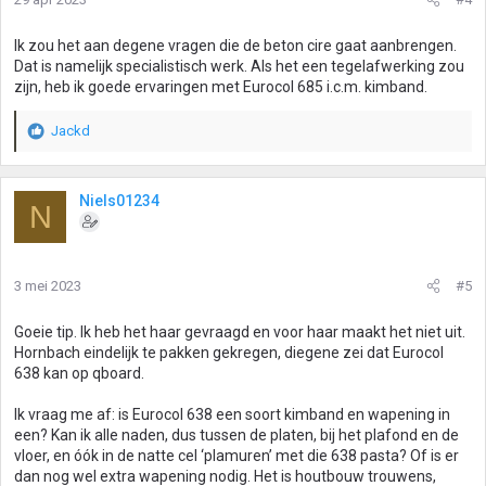
Ik zou het aan degene vragen die de beton cire gaat aanbrengen.
Dat is namelijk specialistisch werk. Als het een tegelafwerking zou
zijn, heb ik goede ervaringen met Eurocol 685 i.c.m. kimband.
Jackd
W
a
a
r
Niels01234
N
d
e
r
i
3 mei 2023
#5
n
g
Goeie tip. Ik heb het haar gevraagd en voor haar maakt het niet uit.
e
Hornbach eindelijk te pakken gekregen, diegene zei dat Eurocol
n
638 kan op qboard.
:
Ik vraag me af: is Eurocol 638 een soort kimband en wapening in
een? Kan ik alle naden, dus tussen de platen, bij het plafond en de
vloer, en óók in de natte cel ‘plamuren’ met die 638 pasta? Of is er
dan nog wel extra wapening nodig. Het is houtbouw trouwens,