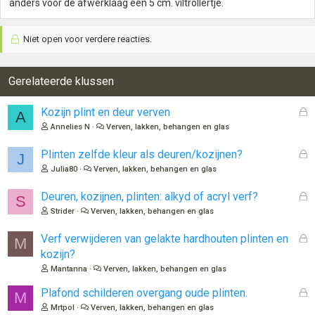
anders voor de afwerklaag een 5 cm. viltrollertje.
Niet open voor verdere reacties.
Gerelateerde klussen
G
Kozijn plint en deur verven
A
e
Annelies N
Verven, lakken, behangen en glas
s
l
G
Plinten zelfde kleur als deuren/kozijnen?
J
o
e
Julia80
Verven, lakken, behangen en glas
t
s
e
l
G
Deuren, kozijnen, plinten: alkyd of acryl verf?
S
n
o
e
Strider
Verven, lakken, behangen en glas
t
s
e
l
G
Verf verwijderen van gelakte hardhouten plinten en
M
n
o
e
kozijn?
t
s
Mantanna
Verven, lakken, behangen en glas
e
l
n
o
G
Plafond schilderen overgang oude plinten.
M
t
e
Mrtpol
Verven, lakken, behangen en glas