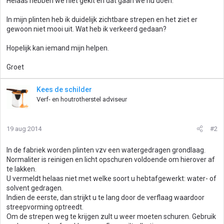
Helaas hebben we niet gekit en dat gaan we nu doen.
In mijn plinten heb ik duidelijk zichtbare strepen en het ziet er
gewoon niet mooi uit. Wat heb ik verkeerd gedaan?
Hopelijk kan iemand mijn helpen.
Groet
Kees de schilder
Verf- en houtrotherstel adviseur
19 aug 2014
#2
In de fabriek worden plinten vzv een watergedragen grondlaag.
Normaliter is reinigen en licht opschuren voldoende om hierover af
te lakken.
U vermeldt helaas niet met welke soort u hebtafgewerkt: water- of
solvent gedragen.
Indien de eerste, dan strijkt u te lang door de verflaag waardoor
streepvorming optreedt.
Om de strepen weg te krijgen zult u weer moeten schuren. Gebruik