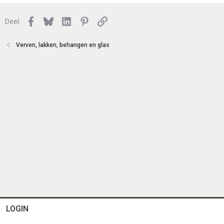
e
s
n
l
Facebook
Bluesky
LinkedIn
Pinterest
Link
o
Deel:
t
e
Verven, lakken, behangen en glas
n
LOGIN