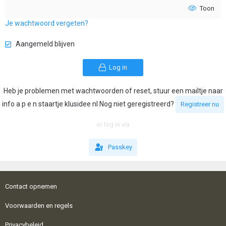
Toon
Je wachtwoord vergeten?
Aangemeld blijven
Log in
Heb je problemen met wachtwoorden of reset, stuur een mailtje naar
info a p e n staartje klusidee nl Nog niet geregistreerd?
Registreer nu
or log in via
Passkey
Contact opnemen
Voorwaarden en regels
Privacybeleid