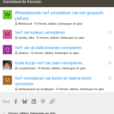
Gerelateerde klussen
Afbladderende verf verwijderen van een gespackt
W
plafond
Wimbouwt
Verven, lakken, behangen en glas
G
Verf van keuken verwijderen
M
e
meidje_ikke
Verven, lakken, behangen en glas
s
l
G
Verf van de balkonstenen verwijderen
Q
o
e
Qmaxor
Verven, lakken, behangen en glas
t
s
e
l
G
Oude kozijn verf van raam verwijderen.
n
o
e
Lucyinthesky
Verven, lakken, behangen en glas
t
s
e
l
G
Verf verwijderen van beton en daarna beton
M
n
o
e
opschuren
t
s
martijnkuiper.op.reis@gma
Verven, lakken, behangen en glas
e
l
n
o
Facebook
Bluesky
LinkedIn
Pinterest
Link
Deel:
t
e
n
Verven, lakken, behangen en glas