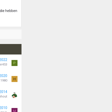
r die hebben
 2022
P
er453
 2020
H
1980
 2014
nhout
 2010
M