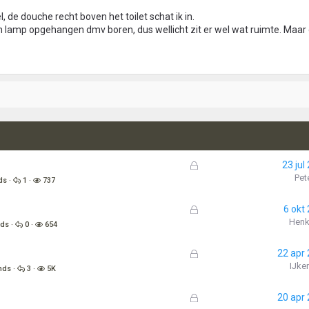
l, de douche recht boven het toilet schat ik in.
k en lamp opgehangen dmv boren, dus wellicht zit er wel wat ruimte. Maa
G
23 jul
e
Pet
ds
1
737
s
l
G
6 okt
o
e
Henk
nds
0
654
t
s
e
l
G
22 apr
n
o
e
IJke
nds
3
5K
t
s
e
l
G
20 apr
n
o