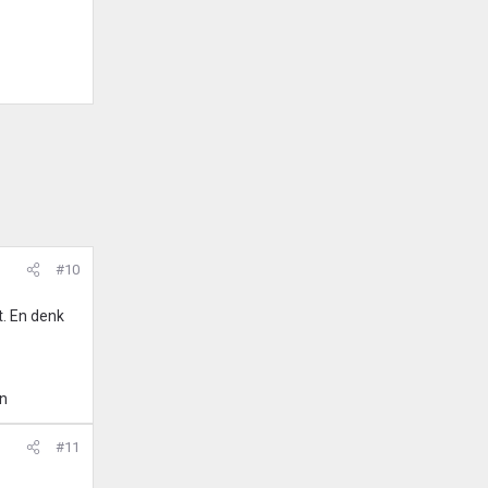
#10
pt. En denk
en
#11