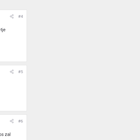
#4
tje
#5
#6
os zal