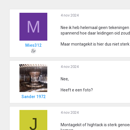
4 nov 2024
M
Nee ik heb helemaal geen tekeningen v
spannend hoe daar leidingen oid zoud
Maar montagekit is hier dus niet ster
Mies312
4 nov 2024
Nee,
Heeft e een foto?
Sander 1972
4 nov 2024
J
Montagekit of hightack is sterk genoeg