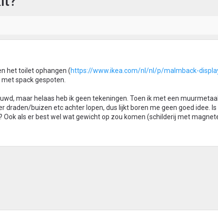
it?
en het toilet ophangen (
https://www.ikea.com/nl/nl/p/malmback-displa
s met spack gespoten.
bouwd, maar helaas heb ik geen tekeningen. Toen ik met een muurmetaa
 er draden/buizen etc achter lopen, dus lijkt boren me geen goed idee. Is
n? Ook als er best wel wat gewicht op zou komen (schilderij met magnet