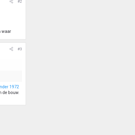
#2
n waar
#3
nder 1972
in de bouw.