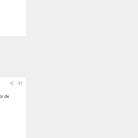
#7
or de