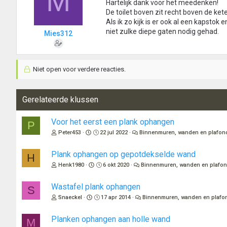
M
Hartelijk dank voor het meedenken!
De toilet boven zit recht boven de kete
Als ik zo kijk is er ook al een kapsto
niet zulke diepe gaten nodig gehad.
Mies312
Niet open voor verdere reacties.
Gerelateerde klussen
Voor het eerst een plank ophangen
P
Peter453
22 jul 2022
Binnenmuren, wanden en plafon
Plank ophangen op gepotdekselde wand
H
Henk1980
6 okt 2020
Binnenmuren, wanden en plafo
Wastafel plank ophangen
S
Snaeckel
17 apr 2014
Binnenmuren, wanden en plafo
Planken ophangen aan holle wand
M