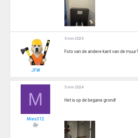
5 nov 2024
Foto van de andere kant van de muur?
JFW
5 nov 2024
M
Het is op de begane grond!
Mies312