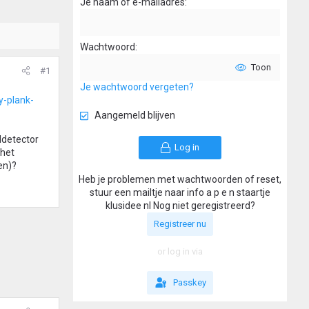
Je naam of e-mailadres
Wachtwoord
Toon
#1
Je wachtwoord vergeten?
y-plank-
Aangemeld blijven
ldetector
Log in
 het
en)?
Heb je problemen met wachtwoorden of reset,
stuur een mailtje naar info a p e n staartje
klusidee nl Nog niet geregistreerd?
Registreer nu
or log in via
Passkey