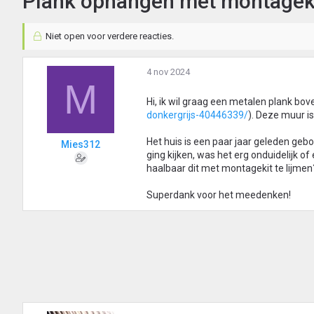
Plank ophangen met montagek
Niet open voor verdere reacties.
4 nov 2024
M
Hi, ik wil graag een metalen plank bov
donkergrijs-40446339/
). Deze muur i
Het huis is een paar jaar geleden ge
Mies312
ging kijken, was het erg onduidelijk of
haalbaar dit met montagekit te lijme
Superdank voor het meedenken!