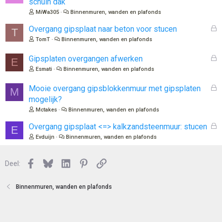
schuin dak
s
MiWa305
Binnenmuren, wanden en plafonds
l
o
G
Overgang gipsplaat naar beton voor stucen
T
t
e
TomT
Binnenmuren, wanden en plafonds
e
s
n
l
G
Gipsplaten overgangen afwerken
E
o
e
Esmati
Binnenmuren, wanden en plafonds
t
s
e
l
G
Mooie overgang gipsblokkenmuur met gipsplaten
M
n
o
e
mogelijk?
t
s
Mctakes
Binnenmuren, wanden en plafonds
e
l
n
o
G
Overgang gipsplaat <=> kalkzandsteenmuur: stucen
E
t
e
Evduijn
Binnenmuren, wanden en plafonds
e
s
n
l
Facebook
Bluesky
LinkedIn
Pinterest
Link
o
Deel:
t
e
Binnenmuren, wanden en plafonds
n