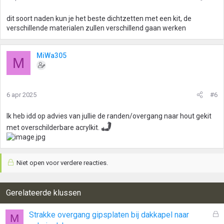
dit soort naden kun je het beste dichtzetten met een kit, de
verschillende materialen zullen verschillend gaan werken
MiWa305
M
6 apr 2025
#6
Ik heb idd op advies van jullie de randen/overgang naar hout gekit
met overschilderbare acrylkit.
Niet open voor verdere reacties.
Gerelateerde klussen
G
Strakke overgang gipsplaten bij dakkapel naar
M
e