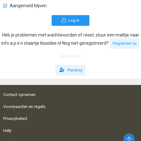
Aangemeld blijven
Log in
Heb je problemen met wachtwoorden of reset, stuur een mailtje naar
info a p e n staartje klusidee nl Nog niet geregistreerd?
Registreer nu
or log in via
Passkey
Contact opnemen
Voorwaarden en regels
Privacybeleid
Help
Bo