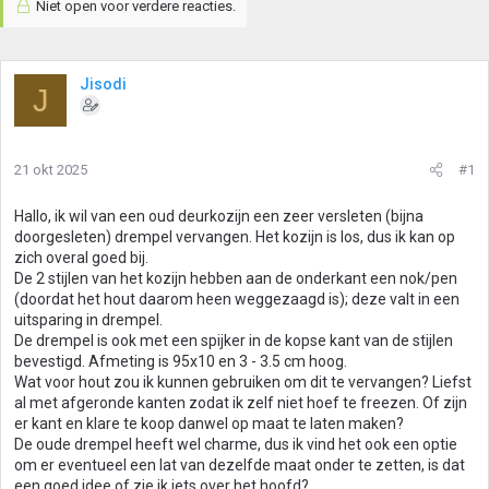
Niet open voor verdere reacties.
Jisodi
J
21 okt 2025
#1
Hallo, ik wil van een oud deurkozijn een zeer versleten (bijna
doorgesleten) drempel vervangen. Het kozijn is los, dus ik kan op
zich overal goed bij.
De 2 stijlen van het kozijn hebben aan de onderkant een nok/pen
(doordat het hout daarom heen weggezaagd is); deze valt in een
uitsparing in drempel.
De drempel is ook met een spijker in de kopse kant van de stijlen
bevestigd. Afmeting is 95x10 en 3 - 3.5 cm hoog.
Wat voor hout zou ik kunnen gebruiken om dit te vervangen? Liefst
al met afgeronde kanten zodat ik zelf niet hoef te freezen. Of zijn
er kant en klare te koop danwel op maat te laten maken?
De oude drempel heeft wel charme, dus ik vind het ook een optie
om er eventueel een lat van dezelfde maat onder te zetten, is dat
een goed idee of zie ik iets over het hoofd?