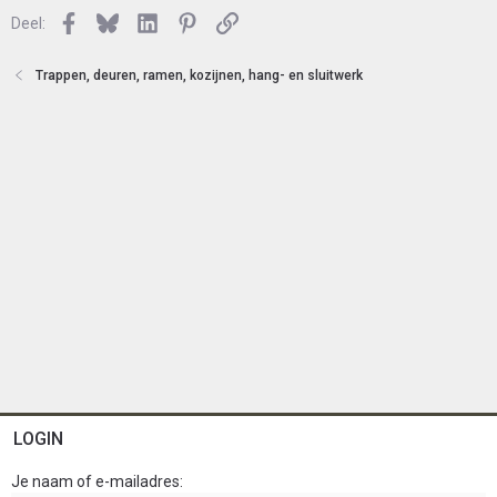
l
n
Facebook
Bluesky
LinkedIn
Pinterest
Link
o
Deel:
t
e
Trappen, deuren, ramen, kozijnen, hang- en sluitwerk
n
LOGIN
Je naam of e-mailadres