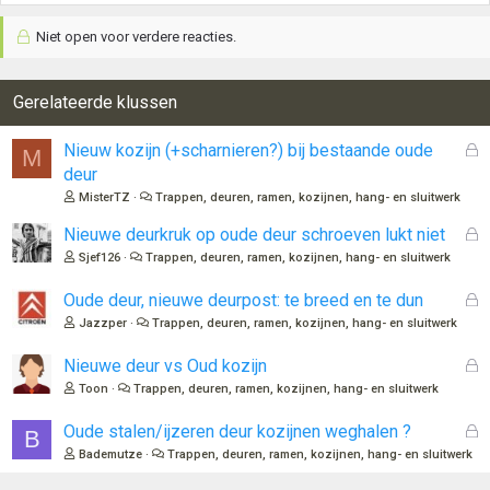
Niet open voor verdere reacties.
Gerelateerde klussen
G
Nieuw kozijn (+scharnieren?) bij bestaande oude
M
e
deur
s
MisterTZ
Trappen, deuren, ramen, kozijnen, hang- en sluitwerk
l
o
G
Nieuwe deurkruk op oude deur schroeven lukt niet
t
e
Sjef126
Trappen, deuren, ramen, kozijnen, hang- en sluitwerk
e
s
n
l
G
Oude deur, nieuwe deurpost: te breed en te dun
o
e
Jazzper
Trappen, deuren, ramen, kozijnen, hang- en sluitwerk
t
s
e
l
G
Nieuwe deur vs Oud kozijn
n
o
e
Toon
Trappen, deuren, ramen, kozijnen, hang- en sluitwerk
t
s
e
l
G
Oude stalen/ijzeren deur kozijnen weghalen ?
B
n
o
e
Bademutze
Trappen, deuren, ramen, kozijnen, hang- en sluitwerk
t
s
e