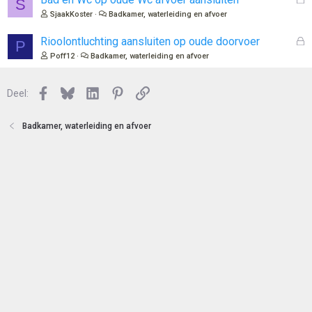
S
t
e
SjaakKoster
Badkamer, waterleiding en afvoer
e
s
n
l
G
Rioolontluchting aansluiten op oude doorvoer
P
o
e
Poff12
Badkamer, waterleiding en afvoer
t
s
e
l
n
Facebook
Bluesky
LinkedIn
Pinterest
Link
o
Deel:
t
e
Badkamer, waterleiding en afvoer
n