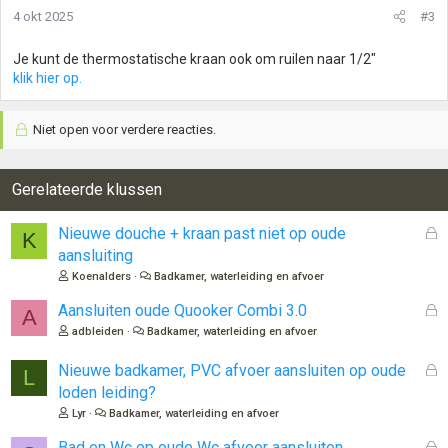
4 okt 2025
#3
Je kunt de thermostatische kraan ook om ruilen naar 1/2"
klik hier op.
Niet open voor verdere reacties.
Gerelateerde klussen
G
Nieuwe douche + kraan past niet op oude
K
e
aansluiting
s
Koenalders
Badkamer, waterleiding en afvoer
l
o
G
Aansluiten oude Quooker Combi 3.0
A
t
e
adbleiden
Badkamer, waterleiding en afvoer
e
s
n
l
G
Nieuwe badkamer, PVC afvoer aansluiten op oude
L
o
e
loden leiding?
t
s
Lyr
Badkamer, waterleiding en afvoer
e
l
n
o
G
Bad en Wc op oude Wc afvoer aansluiten