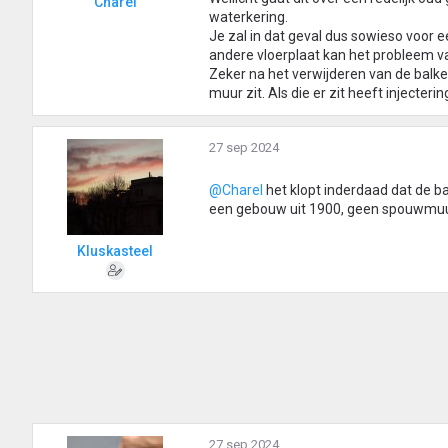
Charel
waterkering.
Je zal in dat geval dus sowieso voor 
andere vloerplaat kan het probleem van
Zeker na het verwijderen van de balk
muur zit. Als die er zit heeft injecterin
27 sep 2024
@Charel
het klopt inderdaad dat de b
een gebouw uit 1900, geen spouwmuu
Kluskasteel
27 sep 2024