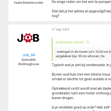
De enige reden om het erin te pompen 
Vaste Beantwoorder
Stel dat je het advies al opgevolgd h
nog?
27 sep 2024
Kluskasteel schreef:
: metingen in de muren zo’n 10-20 cm
Job_04
vergeleken bijv. 50 cm erboven. De
Specialist
Werktuigbouw
Typisch wat je ziet bij condensatie. In 
Bij een oud huis met een steens muur 
omdat er slechte tot geen isolatie is n
Optrekkend vocht wordt snel als dade
grondwater ruim een meter omhoog je 
kunen drogen.
Is je ventilatie goed op orde? Heb zelf