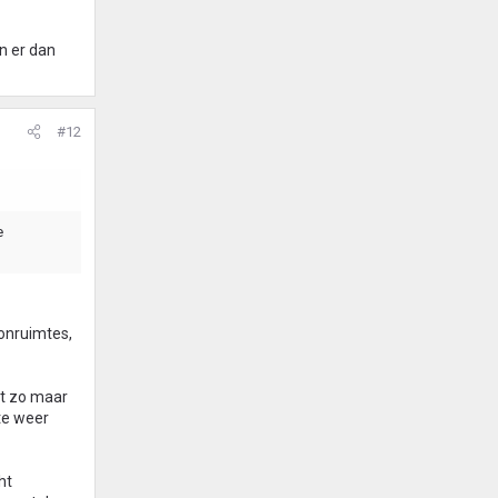
n er dan
#12
e
oonruimtes,
et zo maar
te weer
ht