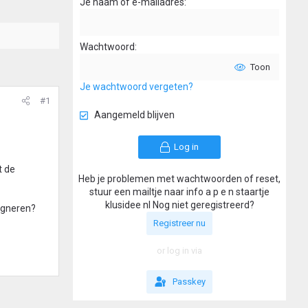
Je naam of e-mailadres
Wachtwoord
Toon
Je wachtwoord vergeten?
#1
Aangemeld blijven
Log in
t de
Heb je problemen met wachtwoorden of reset,
stuur een mailtje naar info a p e n staartje
klusidee nl Nog niet geregistreerd?
regneren?
Registreer nu
or log in via
Passkey