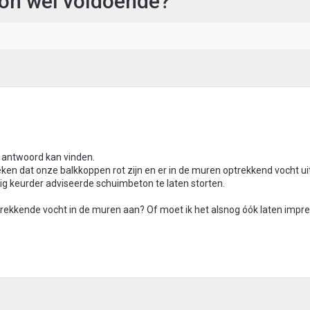
ton wel voldoende?
d antwoord kan vinden.
ken dat onze balkkoppen rot zijn en er in de muren optrekkend vocht ui
ig keurder adviseerde schuimbeton te laten storten.
 optrekkende vocht in de muren aan? Of moet ik het alsnog óók laten imp