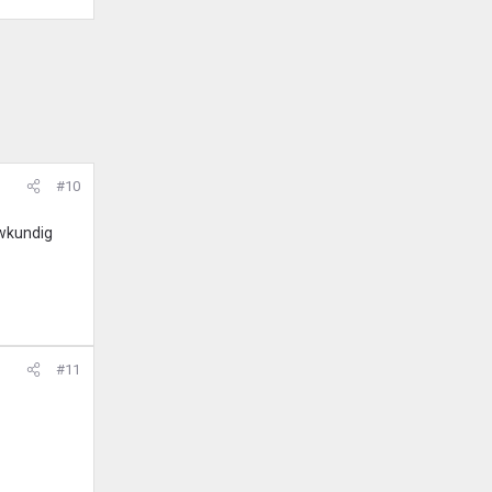
#10
uwkundig
#11