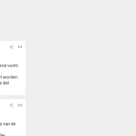
#4
end vocht.
et worden.
s dat
#5
s van de
der