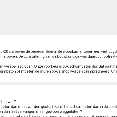
 10-20 cm boven de benedenvloer in de woonkamer tonen een verhoogd
cm erboven. De constatering van de bouwkundige was daardoor optrekk
aan we sowieso doen. Onze voorkeur is ook schuimbeton dus dat gaat h
chuimbeton of moeten de muren ook alsnog worden geïmpregneerd. Of i
 alhoewel ?
mbeton dan moet worden gestort. Komt het schuimbeton dan in de plaat
ken dan niet vervangen maar gewoon weggelaten ?
oud gebouw met volle bakstenen muren zonder spouw en blijkbaar ook zon