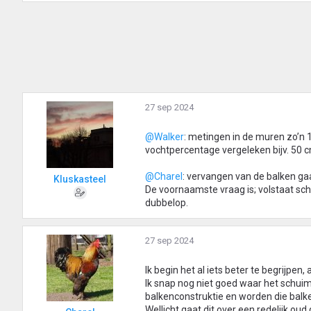
27 sep 2024
@Walker
: metingen in de muren zo’n
vochtpercentage vergeleken bijv. 50 
@Charel
: vervangen van de balken g
Kluskasteel
De voornaamste vraag is; volstaat s
dubbelop.
27 sep 2024
Ik begin het al iets beter te begrijpen,
Ik snap nog niet goed waar het schui
balkenconstruktie en worden die bal
Wellicht gaat dit over een redelijk 