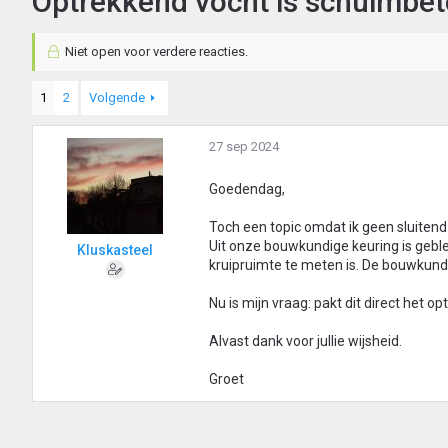
Optrekkend vocht is schuimbe
Niet open voor verdere reacties.
1
2
Volgende
27 sep 2024
Goedendag,
Toch een topic omdat ik geen sluiten
Uit onze bouwkundige keuring is geble
Kluskasteel
kruipruimte te meten is. De bouwkund
Nu is mijn vraag: pakt dit direct het
Alvast dank voor jullie wijsheid.
Groet