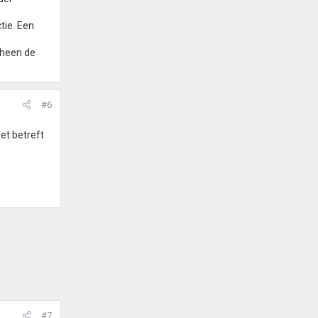
tie. Een
rheen de
#6
et betreft
#7