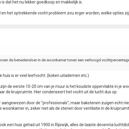
is dat het nu lekker goedkoop en makkelijk is.
ad en het optrekkende vocht probleem zou erger worden, welke opties zij
 boven de benedenvloer in de woonkamer tonen een verhoogd vochtpercentag
je huis is er veel leefvocht. (koken uitademen etc.)
zijn de eerste 10-20 cm van je muur is het koudste oppervlakte in je w
aar de kruipruimte. Hier condenseert het vocht uit de lucht dus op.
r aangewezen door de ''professionals'', maar bakstenen zuigen echt ni
woonkamer in, zeker niet als de stenen door ventilatie in de kruipruim
 ook een huis gehad uit 1900 in Rijswijk, alles de laaste decennia luchtdic