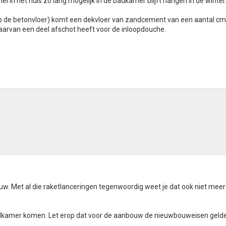
in het huis zo lang mogelijk in de badkamer blijft hangen in de winter
 op de betonvloer) komt een dekvloer van zandcement van een aantal c
aarvan een deel afschot heeft voor de inloopdouche.
uw. Met al die raketlanceringen tegenwoordig weet je dat ook niet meer
adkamer komen. Let erop dat voor de aanbouw de nieuwbouweisen geld