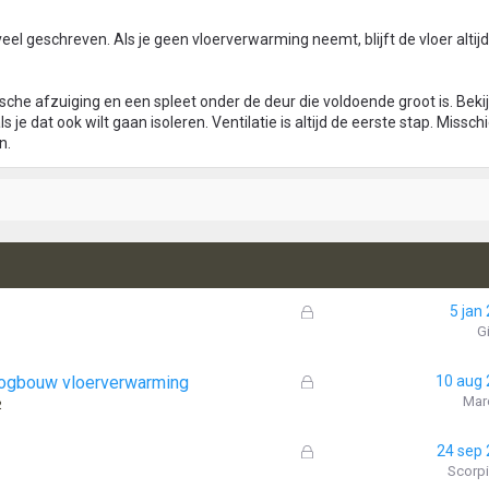
l veel geschreven. Als je geen vloerverwarming neemt, blijft de vloer altij
he afzuiging en een spleet onder de deur die voldoende groot is. Bek
ls je dat ook wilt gaan isoleren. Ventilatie is altijd de eerste stap. Missch
n.
G
5 jan
e
G
s
l
G
oogbouw vloerverwarming
10 aug
o
e
Mar
2
t
s
e
l
G
24 sep
n
o
e
Scorp
t