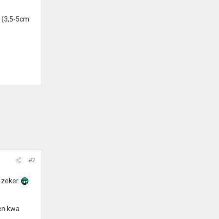
.
m (3,5-5cm
#2
 zeker.
en kwa