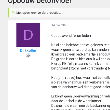
Opbouw betonvloer
Niet open voor verdere reacties.
14 mei 2020
D
Goede avond forumleden,
Na al een heleboel topics gelezen te 
waar ik geen antwoord op kan vinden.
DirkKoller
Ik wil graag een badkamertje aanbouw
De grond is aarde hier, dus ik wil ee
Hierop PE-folie maar nu kom ik er niet 
betonplaat (12cm met vorstranden) te
Het (primitieve) huis waar het een ui
isolatie van het huis zelf verbeteren i
van de aanbouw wel direct goed isole
Er komt geen vloerverwarming of radi
door de kachel in de woonkamer.
De snelheid waarmee de badkamer opwa