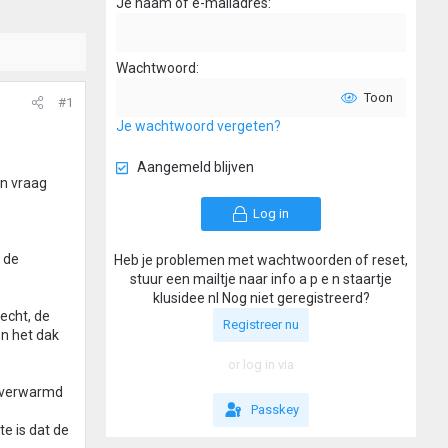
Je naam of e-mailadres
Wachtwoord
Toon
#1
Je wachtwoord vergeten?
Aangemeld blijven
en vraag
Log in
p de
Heb je problemen met wachtwoorden of reset,
stuur een mailtje naar info a p e n staartje
klusidee nl Nog niet geregistreerd?
echt, de
Registreer nu
en het dak
or log in via
t verwarmd
Passkey
e is dat de