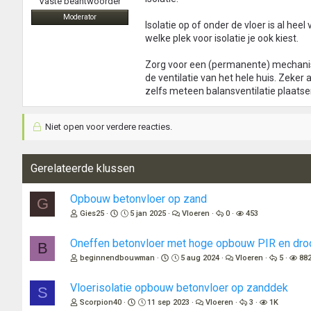
Vaste beantwoorder
Moderator
Isolatie op of onder de vloer is al hee
welke plek voor isolatie je ook kiest.
Zorg voor een (permanente) mechanisc
de ventilatie van het hele huis. Zeker a
zelfs meteen balansventilatie plaatse
Niet open voor verdere reacties.
Gerelateerde klussen
Opbouw betonvloer op zand
G
Gies25
5 jan 2025
Vloeren
0
453
Oneffen betonvloer met hoge opbouw PIR en dr
B
beginnendbouwman
5 aug 2024
Vloeren
5
88
Vloerisolatie opbouw betonvloer op zanddek
S
Scorpion40
11 sep 2023
Vloeren
3
1K