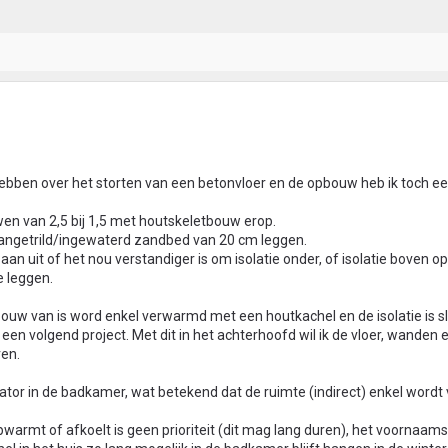
hebben over het storten van een betonvloer en de opbouw heb ik toch e
en van 2,5 bij 1,5 met houtskeletbouw erop.
n aangetrild/ingewaterd zandbed van 20 cm leggen.
aan uit of het nou verstandiger is om isolatie onder, of isolatie boven o
 leggen.
tbouw van is word enkel verwarmd met een houtkachel en de isolatie is sl
s een volgend project. Met dit in het achterhoofd wil ik de vloer, wanden 
ren.
ator in de badkamer, wat betekend dat de ruimte (indirect) enkel word
rmt of afkoelt is geen prioriteit (dit mag lang duren), het voornaamst