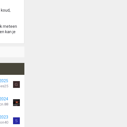
d koud,
ijk meteen
ien kan je
 2025
G
ies25
 2024
cn.88
 2023
S
ion40