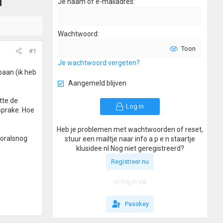
n
Je naam of e-mailadres
Wachtwoord
Toon
#1
Je wachtwoord vergeten?
aan (ik heb
Aangemeld blijven
tte de
Log in
 sprake. Hoe
Heb je problemen met wachtwoorden of reset,
ooralsnog
stuur een mailtje naar info a p e n staartje
klusidee nl Nog niet geregistreerd?
Registreer nu
or log in via
Passkey