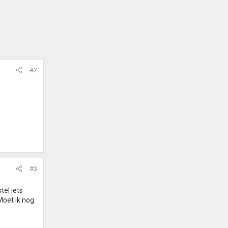
#2
#3
tel iets
Moet ik nog