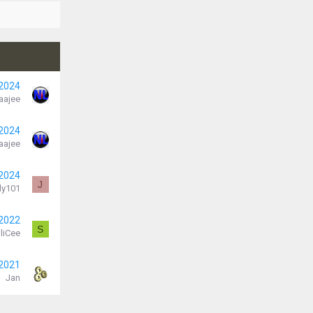
 2024
aajee
 2024
aajee
 2024
J
dy101
 2022
S
liCee
 2021
Jan