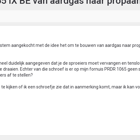
IX BE van aardgas naar propaa
ystem aangekocht met de idee het om te bouwen van aardgas naar prop
heel duidelijk aangegeven dat je de sproeiers moet vervangen en tenslo
te draaien. Echter van die schroef is er op mijn fornuis PRDR 1065 geen
ers af te stellen?
te kijken of ik een schroefje zie dat in aanmerking komt, maar ik kan v