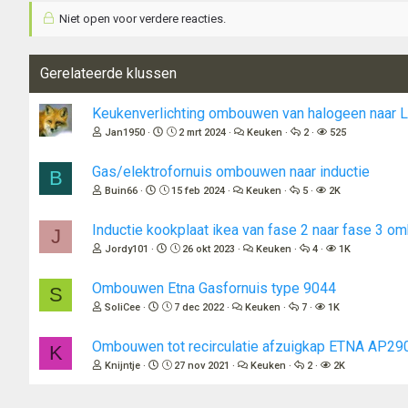
Niet open voor verdere reacties.
Gerelateerde klussen
Keukenverlichting ombouwen van halogeen naar 
Jan1950
2 mrt 2024
Keuken
2
525
Gas/elektrofornuis ombouwen naar inductie
B
Buin66
15 feb 2024
Keuken
5
2K
Inductie kookplaat ikea van fase 2 naar fase 3 
J
Jordy101
26 okt 2023
Keuken
4
1K
Ombouwen Etna Gasfornuis type 9044
S
SoliCee
7 dec 2022
Keuken
7
1K
Ombouwen tot recirculatie afzuigkap ETNA AP2
K
Knijntje
27 nov 2021
Keuken
2
2K