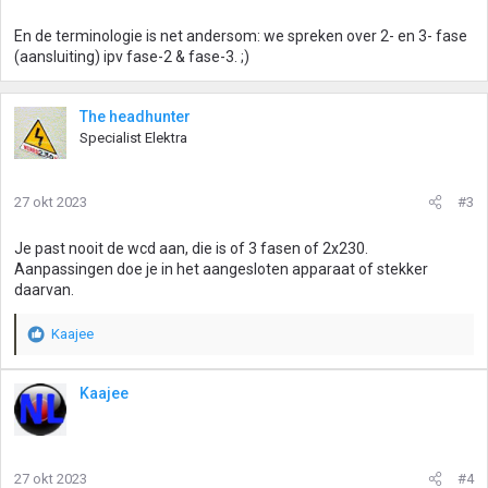
En de terminologie is net andersom: we spreken over 2- en 3- fase
(aansluiting) ipv fase-2 & fase-3. ;)
The headhunter
Specialist Elektra
27 okt 2023
#3
Je past nooit de wcd aan, die is of 3 fasen of 2x230.
Aanpassingen doe je in het aangesloten apparaat of stekker
daarvan.
Kaajee
W
a
a
Kaajee
r
d
e
r
27 okt 2023
#4
i