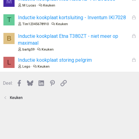
M
o
e
M Lucas
Keuken
t
s
e
l
G
Inductie kookplaat kortsluiting - Inventum IKI7028
T
n
o
e
Tim12345678910
Keuken
t
s
e
l
G
Inductie kookplaat Etna T380ZT - niet meer op
B
n
o
e
maximaal
t
s
bartg59
Keuken
e
l
n
o
G
Inductie kookplaat storing pelgrim
L
t
e
Lego
Keuken
e
s
n
l
Facebook
Bluesky
LinkedIn
Pinterest
Link
o
Deel:
t
e
Keuken
n