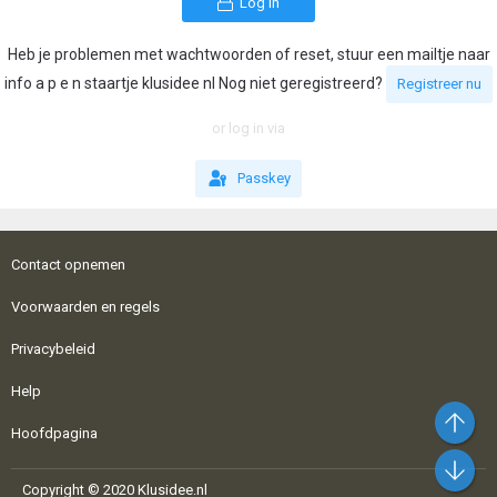
Log in
Heb je problemen met wachtwoorden of reset, stuur een mailtje naar
info a p e n staartje klusidee nl Nog niet geregistreerd?
Registreer nu
or log in via
Passkey
Contact opnemen
Voorwaarden en regels
Privacybeleid
Help
Bo
Hoofdpagina
On
Copyright © 2020 Klusidee.nl