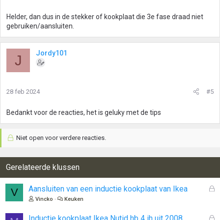
n
g
Helder, dan dus in de stekker of kookplaat die 3e fase draad niet
e
gebruiken/aansluiten.
n
:
Jordy101
J
28 feb 2024
#5
Bedankt voor de reacties, het is geluky met de tips
Niet open voor verdere reacties.
Gerelateerde klussen
G
Aansluiten van een inductie kookplaat van Ikea
V
e
Vincko
Keuken
s
l
G
Inductie kookplaat Ikea Nutid hb 4 ih uit 2008