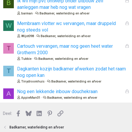
G
Ik wil mijn pvc ontwerp onder uitbouw zelf
B
e
aanleggen maar heb nog wat vragen
s
barman
Badkamer, waterleiding en afvoer
l
o
G
Membraam vlotter wc vervangen, maar druppeld
W
t
e
nog steeds vol
e
s
Wijst098
Badkamer, waterleiding en afvoer
n
l
o
G
Cartouch vervangen, maar nog geen heet water
T
t
e
Grotherm 2000
e
s
Tukkie
Badkamer, waterleiding en afvoer
n
l
o
Dagkanten kozijn badkamer afwerken zodat het raam
T
t
nog open kan
e
Tinydroomhuis
Badkamer, waterleiding en afvoer
n
G
Nog een lekkende inbouw douchekraan
A
e
AppieMan01
Badkamer, waterleiding en afvoer
s
l
Facebook
Bluesky
LinkedIn
Pinterest
Link
o
Deel:
t
e
Badkamer, waterleiding en afvoer
n