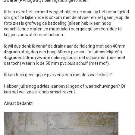
zwarte (PPnogwat) rioleringsbuis gevonden.
Ik heb even het cement weggehakt en de drain op het beton geled
om grof te kijken hoe ik uitkom met de afvoer en het geen je op de
foto ziet is grofweg de bedoeling (alleen heb ik een hoop
verschillende maten en materialen neergelegd om een idee te
krijgen van wat ik moet hebben.
Ik wil dus denk ik vanaf de drain naar de riolering met een 40mm
45gradn stuk, dan een hoop 50mm pvc spul tot uiteindelijk één
45graden 50mm zwarte rioleringsbuis met schuifmof (hoe heet
dat toch) waarin ik de 50 mm pvc buis schuif (met mof).
Ik kan toch geen grijze pvc verlijmen met de zwarte buis?
Hebben jullie nog advies, aanbevelingen of waarschuwingen? Of
kan het wel zoals ik heb omschreven?
Alvast bedankt!