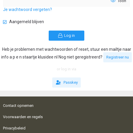
Toon
Je wachtwoord vergeten?
Aangemeld blijven
Log in
Heb je problemen met wachtwoorden of reset, stuur een mailtje naar
info a p e n staartje klusidee nl Nog niet geregistreerd?
Registreer nu
or log in via
Passkey
Contact opnemen
Voorwaarden en regels
Privacybeleid