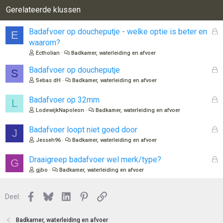
Gerelateerde klussen
G
Badafvoer op doucheputje - welke optie is beter en
E
e
waarom?
s
Ectholian
Badkamer, waterleiding en afvoer
l
o
G
Badafvoer op doucheputje
S
t
e
Sebas dH
Badkamer, waterleiding en afvoer
e
s
n
l
G
Badafvoer op 32mm
L
o
e
LodewijkNapoleon
Badkamer, waterleiding en afvoer
t
s
e
l
G
Badafvoer loopt niet goed door
J
n
o
e
Jesseh96
Badkamer, waterleiding en afvoer
t
s
e
l
G
Draaigreep badafvoer wel merk/type?
G
n
o
e
gjbo
Badkamer, waterleiding en afvoer
t
s
e
l
n
Facebook
Bluesky
LinkedIn
Pinterest
Link
o
Deel:
t
e
Badkamer, waterleiding en afvoer