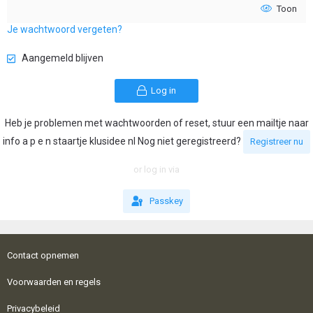
Toon
Je wachtwoord vergeten?
Aangemeld blijven
Log in
Heb je problemen met wachtwoorden of reset, stuur een mailtje naar
info a p e n staartje klusidee nl Nog niet geregistreerd?
Registreer nu
or log in via
Passkey
Contact opnemen
Voorwaarden en regels
Privacybeleid