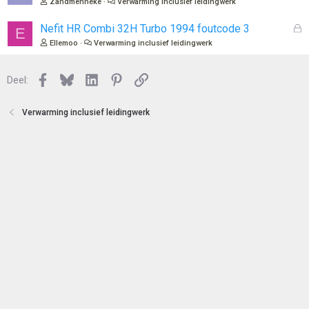
Zandmenneke
Verwarming inclusief leidingwerk
e
s
n
l
G
Nefit HR Combi 32H Turbo 1994 foutcode 3
E
o
e
Ellemoo
Verwarming inclusief leidingwerk
t
s
e
l
n
Facebook
Bluesky
LinkedIn
Pinterest
Link
o
Deel:
t
e
Verwarming inclusief leidingwerk
n