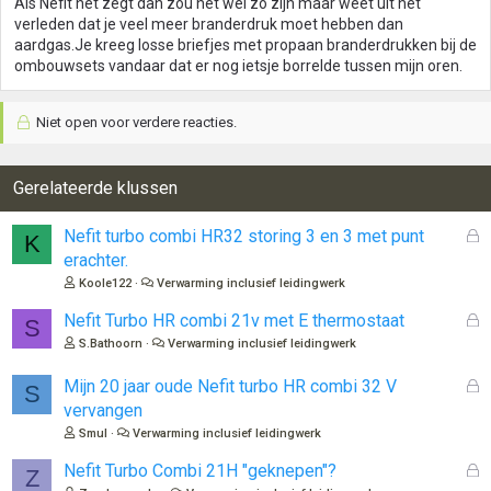
Als Nefit het zegt dan zou het wel zo zijn maar weet uit het
verleden dat je veel meer branderdruk moet hebben dan
aardgas.Je kreeg losse briefjes met propaan branderdrukken bij de
ombouwsets vandaar dat er nog ietsje borrelde tussen mijn oren.
Niet open voor verdere reacties.
Gerelateerde klussen
G
Nefit turbo combi HR32 storing 3 en 3 met punt
K
e
erachter.
s
Koole122
Verwarming inclusief leidingwerk
l
o
G
Nefit Turbo HR combi 21v met E thermostaat
S
t
e
S.Bathoorn
Verwarming inclusief leidingwerk
e
s
n
l
G
Mijn 20 jaar oude Nefit turbo HR combi 32 V
S
o
e
vervangen
t
s
Smul
Verwarming inclusief leidingwerk
e
l
n
o
G
Nefit Turbo Combi 21H "geknepen"?
Z
t
e