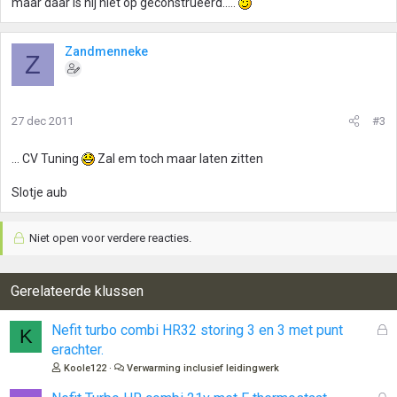
maar daar is hij niet op geconstrueerd.....
Zandmenneke
Z
27 dec 2011
#3
... CV Tuning
Zal em toch maar laten zitten
Slotje aub
Niet open voor verdere reacties.
Gerelateerde klussen
G
Nefit turbo combi HR32 storing 3 en 3 met punt
K
e
erachter.
s
Koole122
Verwarming inclusief leidingwerk
l
o
G