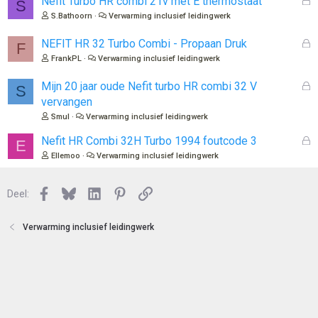
Nefit Turbo HR combi 21v met E thermostaat
S
t
e
S.Bathoorn
Verwarming inclusief leidingwerk
e
s
n
l
G
NEFIT HR 32 Turbo Combi - Propaan Druk
F
o
e
FrankPL
Verwarming inclusief leidingwerk
t
s
e
l
G
Mijn 20 jaar oude Nefit turbo HR combi 32 V
S
n
o
e
vervangen
t
s
Smul
Verwarming inclusief leidingwerk
e
l
n
o
G
Nefit HR Combi 32H Turbo 1994 foutcode 3
E
t
e
Ellemoo
Verwarming inclusief leidingwerk
e
s
n
l
Facebook
Bluesky
LinkedIn
Pinterest
Link
o
Deel:
t
e
Verwarming inclusief leidingwerk
n