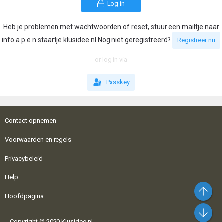
Log in
Heb je problemen met wachtwoorden of reset, stuur een mailtje naar
info a p e n staartje klusidee nl Nog niet geregistreerd?
Registreer nu
or log in via
Passkey
Contact opnemen
Voorwaarden en regels
Privacybeleid
Help
Bo
Hoofdpagina
On
Copyright © 2020 Klusidee.nl