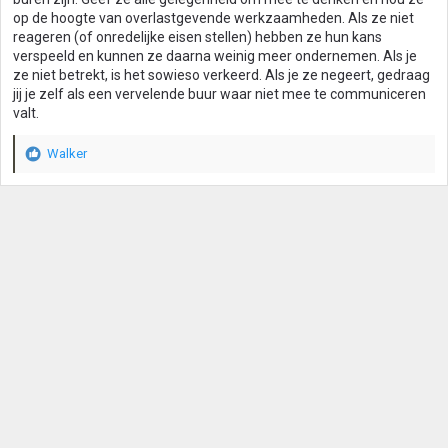
op de hoogte van overlastgevende werkzaamheden. Als ze niet
reageren (of onredelijke eisen stellen) hebben ze hun kans
verspeeld en kunnen ze daarna weinig meer ondernemen. Als je
ze niet betrekt, is het sowieso verkeerd. Als je ze negeert, gedraag
jij je zelf als een vervelende buur waar niet mee te communiceren
valt.
Walker
W
a
a
r
d
e
r
i
n
g
e
n
: