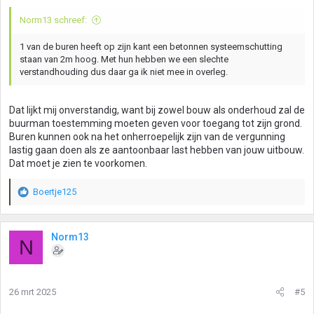
Norm13 schreef:
1 van de buren heeft op zijn kant een betonnen systeemschutting
staan van 2m hoog. Met hun hebben we een slechte
verstandhouding dus daar ga ik niet mee in overleg.
Dat lijkt mij onverstandig, want bij zowel bouw als onderhoud zal de
buurman toestemming moeten geven voor toegang tot zijn grond.
Buren kunnen ook na het onherroepelijk zijn van de vergunning
lastig gaan doen als ze aantoonbaar last hebben van jouw uitbouw.
Dat moet je zien te voorkomen.
Boertje125
W
a
a
r
Norm13
N
d
e
r
i
26 mrt 2025
#5
n
g