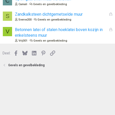
C
o
Camali
Gevels en gevelbekleding
t
e
G
Zandkalksteen dichtgemetselde muur
S
n
e
Svenw200
Gevels en gevelbekleding
s
l
G
Betonnen latei of stalen hoeklatei boven kozijn in
V
o
e
enkelsteens muur
t
s
Vrij001
Gevels en gevelbekleding
e
l
n
o
Facebook
Bluesky
LinkedIn
Pinterest
Link
Deel:
t
e
n
Gevels en gevelbekleding