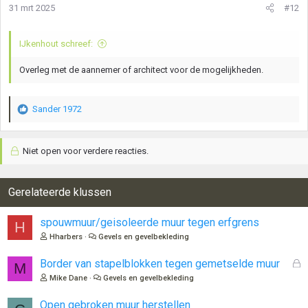
31 mrt 2025
#12
IJkenhout schreef:
Overleg met de aannemer of architect voor de mogelijkheden.
Sander 1972
W
a
a
Niet open voor verdere reacties.
r
d
e
r
Gerelateerde klussen
i
n
spouwmuur/geisoleerde muur tegen erfgrens
H
g
Hharbers
Gevels en gevelbekleding
e
n
G
Border van stapelblokken tegen gemetselde muur
:
M
e
Mike Dane
Gevels en gevelbekleding
s
l
Open gebroken muur herstellen