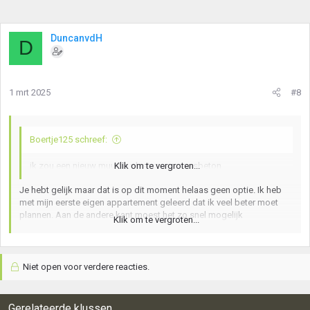
DuncanvdH
D
1 mrt 2025
#8
Boertje125 schreef:
ik zou een nieuw muurtje plaatsen van gasbeton
Klik om te vergroten...
Je hebt gelijk maar dat is op dit moment helaas geen optie. Ik heb
met mijn eerste eigen appartement geleerd dat ik veel beter moet
plannen. Aan de andere kant moest het zo snel mogelijk
Klik om te vergroten...
bewoonbaar zijn en moest de ene kant van de muur snel af (wc) en
de andere kant (keuken) kon nog wel even wachten.
Niet open voor verdere reacties.
Gerelateerde klussen