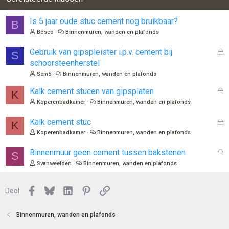
Is 5 jaar oude stuc cement nog bruikbaar?
B
Bosco
Binnenmuren, wanden en plafonds
G
Gebruik van gipspleister i.p.v. cement bij
S
e
schoorsteenherstel
s
Sem5
Binnenmuren, wanden en plafonds
l
o
G
Kalk cement stucen van gipsplaten
K
t
e
Koperenbadkamer
Binnenmuren, wanden en plafonds
e
s
n
l
G
Kalk cement stuc
K
o
e
Koperenbadkamer
Binnenmuren, wanden en plafonds
t
s
e
l
G
Binnenmuur geen cement tussen bakstenen
S
n
o
e
Svanweelden
Binnenmuren, wanden en plafonds
t
s
e
l
n
Facebook
Bluesky
LinkedIn
Pinterest
Link
o
Deel:
t
e
Binnenmuren, wanden en plafonds
n