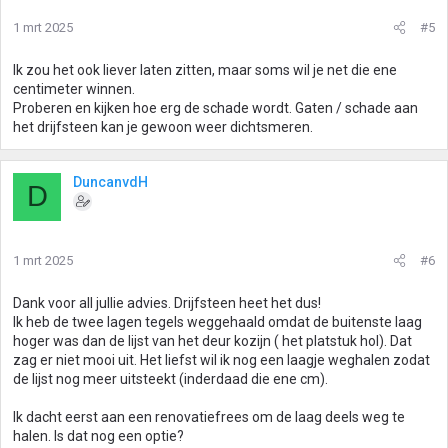
1 mrt 2025
#5
Ik zou het ook liever laten zitten, maar soms wil je net die ene
centimeter winnen.
Proberen en kijken hoe erg de schade wordt. Gaten / schade aan
het drijfsteen kan je gewoon weer dichtsmeren.
DuncanvdH
D
1 mrt 2025
#6
Dank voor all jullie advies. Drijfsteen heet het dus!
Ik heb de twee lagen tegels weggehaald omdat de buitenste laag
hoger was dan de lijst van het deur kozijn ( het platstuk hol). Dat
zag er niet mooi uit. Het liefst wil ik nog een laagje weghalen zodat
de lijst nog meer uitsteekt (inderdaad die ene cm).
Ik dacht eerst aan een renovatiefrees om de laag deels weg te
halen. Is dat nog een optie?