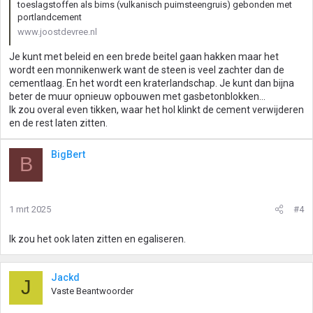
toeslagstoffen als bims (vulkanisch puimsteengruis) gebonden met
portlandcement
www.joostdevree.nl
Je kunt met beleid en een brede beitel gaan hakken maar het
wordt een monnikenwerk want de steen is veel zachter dan de
cementlaag. En het wordt een kraterlandschap. Je kunt dan bijna
beter de muur opnieuw opbouwen met gasbetonblokken...
Ik zou overal even tikken, waar het hol klinkt de cement verwijderen
en de rest laten zitten.
BigBert
B
1 mrt 2025
#4
Ik zou het ook laten zitten en egaliseren.
Jackd
J
Vaste Beantwoorder